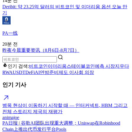
14분 전
Deribit: 약 23.25억 달러의 비트코인 및 이더리움 옵션 오늘 만
기
PA一线
20분 전
昨夜今晨重要资讯（8月6日-8月7日）
인기 검색:
비트코인
이더리움
스테이블코인
예측 시장
지우다
RWA
USDT
DeFi
AI
연방준비제도 이사회 의장
인기 기사
병목 현상이 이동하기 시작할 때 — 인터커넥트, HBM 그리고
전체 스토리지 제국의 재평가
animajoe
PA日报 | 谷歌AI团队出现重大调整；Uniswap在Robinhood
Chain上推出代币发行平台Pools