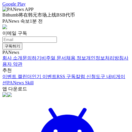
Google Play
Bithumb将在韩元市场上线BSB代币
PANews 속보
1분 전
이메일 구독
구독하기
PANews
회사 소개
문의하기
비주얼 문서
채용 정보
개인정보처리방침
사
용자 약관
추천
이벤트 캘린더
인기 이벤트
RSS 구독
칼럼 신청
도구 내비게이
션
PANews Skill
앱 다운로드