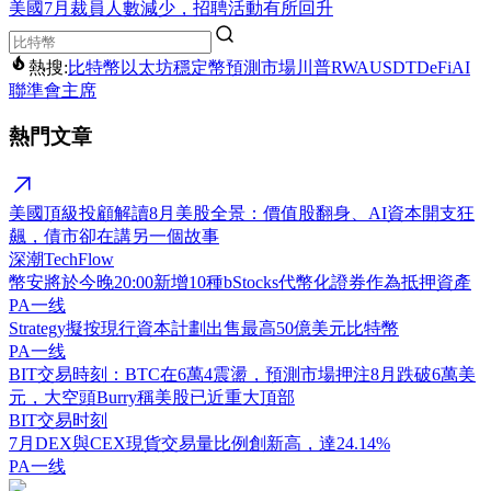
美國7月裁員人數減少，招聘活動有所回升
熱搜:
比特幣
以太坊
穩定幣
預測市場
川普
RWA
USDT
DeFi
AI
聯準會主席
熱門文章
美國頂級投顧解讀8月美股全景：價值股翻身、AI資本開支狂
飆，債市卻在講另一個故事
深潮TechFlow
幣安將於今晚20:00新增10種bStocks代幣化證券作為抵押資產
PA一线
Strategy擬按現行資本計劃出售最高50億美元比特幣
PA一线
BIT交易時刻：BTC在6萬4震盪，預測市場押注8月跌破6萬美
元，大空頭Burry稱美股已近重大頂部
BIT交易时刻
7月DEX與CEX現貨交易量比例創新高，達24.14%
PA一线