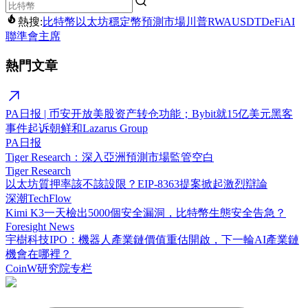
熱搜:
比特幣
以太坊
穩定幣
預測市場
川普
RWA
USDT
DeFi
AI
聯準會主席
熱門文章
PA日报 | 币安开放美股资产转仓功能；Bybit就15亿美元黑客
事件起诉朝鲜和Lazarus Group
PA日报
Tiger Research：深入亞洲預測市場監管空白
Tiger Research
以太坊質押率該不該設限？EIP-8363提案掀起激烈辯論
深潮TechFlow
Kimi K3一天檢出5000個安全漏洞，比特幣生態安全告急？
Foresight News
宇樹科技IPO：機器人產業鏈價值重估開啟，下一輪AI產業鏈
機會在哪裡？
CoinW研究院专栏