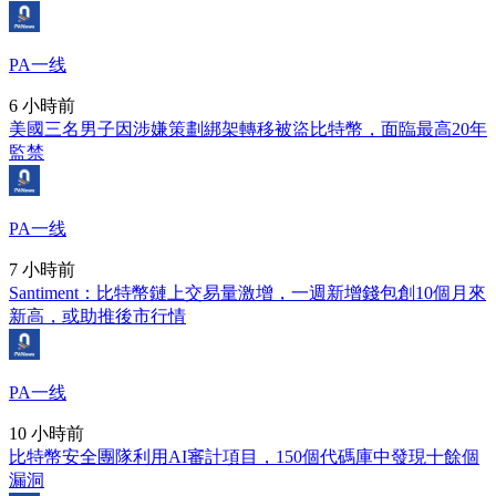
PA一线
6 小時前
美國三名男子因涉嫌策劃綁架轉移被盜比特幣，面臨最高20年
監禁
PA一线
7 小時前
Santiment：比特幣鏈上交易量激增，一週新增錢包創10個月來
新高，或助推後市行情
PA一线
10 小時前
比特幣安全團隊利用AI審計項目，150個代碼庫中發現十餘個
漏洞