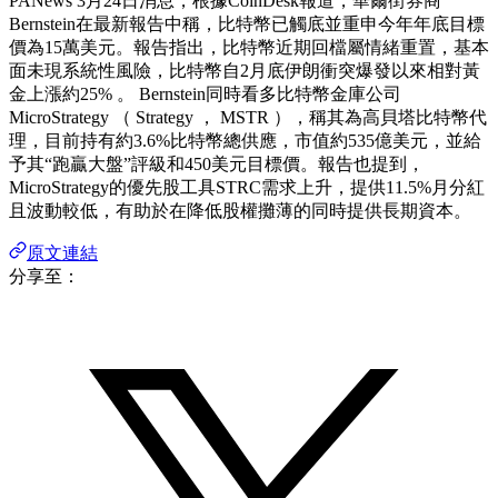
PANews 3月24日消息，根據
CoinDesk
報道，華爾街券商
Bernstein
在最新報告中稱，比特幣已觸底並重申今年年底目標
價為
15
萬美元。報告指出，比特幣近期回檔屬情緒重置，基本
面未現系統性風險，比特幣自
2
月底伊朗衝突爆發以來相對黃
金上漲約
25%
。
Bernstein
同時看多比特幣金庫公司
MicroStrategy
（
Strategy
，
MSTR
），稱其為高貝塔比特幣代
理，目前持有約
3.6%
比特幣總供應，市值約
535
億美元，並給
予其“跑贏大盤”評級和
450
美元目標價。報告也提到，
MicroStrategy
的優先股工具
STRC
需求上升，提供
11.5%
月分紅
且波動較低，有助於在降低股權攤薄的同時提供長期資本。
原文連結
分享至：