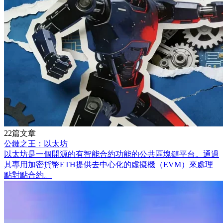
22篇文章
公鏈之王：以太坊
以太坊是一個開源的有智能合約功能的公共區塊鏈平台。通過
其專用加密貨幣ETH提供去中心化的虛擬機（EVM）來處理
點對點合約。