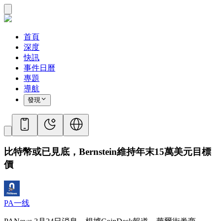
首頁
深度
快訊
事件日曆
專題
導航
發現
比特幣或已見底，Bernstein維持年末15萬美元目標
價
PA一线