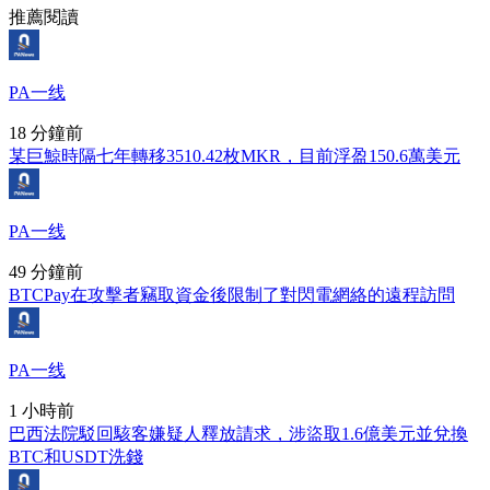
推薦閱讀
PA一线
18 分鐘前
某巨鯨時隔七年轉移3510.42枚MKR，目前浮盈150.6萬美元
PA一线
49 分鐘前
BTCPay在攻擊者竊取資金後限制了對閃電網絡的遠程訪問
PA一线
1 小時前
巴西法院駁回駭客嫌疑人釋放請求，涉盜取1.6億美元並兌換
BTC和USDT洗錢