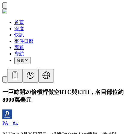
首頁
深度
快訊
事件日曆
專題
導航
發現
一巨鯨開20倍槓桿做空BTC與ETH，名目部位約
8000萬美元
PA一线