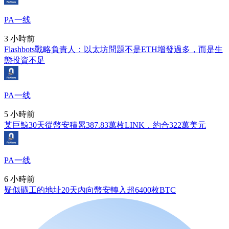
PA一线
3 小時前
Flashbots戰略負責人：以太坊問題不是ETH增發過多，而是生
態投資不足
PA一线
5 小時前
某巨鯨30天從幣安積累387.83萬枚LINK，約合322萬美元
PA一线
6 小時前
疑似礦工的地址20天內向幣安轉入超6400枚BTC