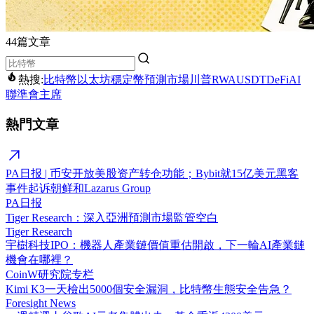
44篇文章
熱搜:
比特幣
以太坊
穩定幣
預測市場
川普
RWA
USDT
DeFi
AI
聯準會主席
熱門文章
PA日报 | 币安开放美股资产转仓功能；Bybit就15亿美元黑客
事件起诉朝鲜和Lazarus Group
PA日报
Tiger Research：深入亞洲預測市場監管空白
Tiger Research
宇樹科技IPO：機器人產業鏈價值重估開啟，下一輪AI產業鏈
機會在哪裡？
CoinW研究院专栏
Kimi K3一天檢出5000個安全漏洞，比特幣生態安全告急？
Foresight News