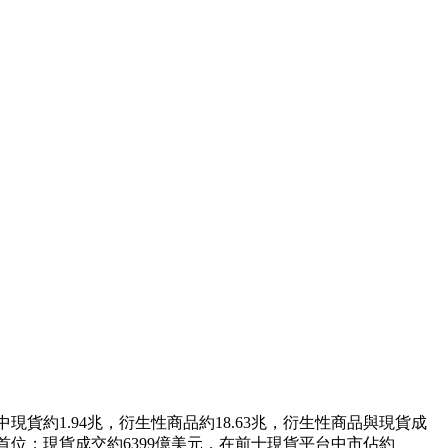
其中現貨約1.94兆，衍生性商品約18.63兆，衍生性商品與現貨成
%，均居首位；現貨成交約6399億美元，在前十現貨平台中市佔約