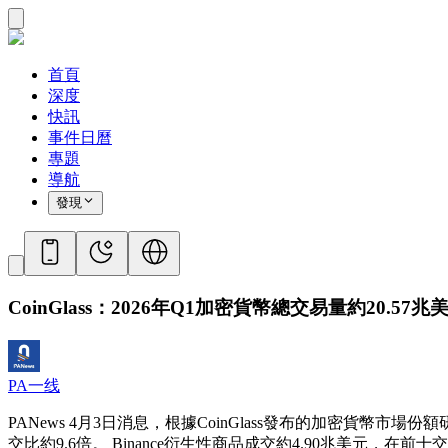
首頁
深度
快訊
事件日曆
專題
導航
發現
CoinGlass：2026年Q1加密貨幣總交易量約20.
PA一线
PANews 4月3日消息，根據CoinGlass發布的加密貨幣市
交比約9.6倍。 Binance衍生性商品成交約4.90兆美元，在