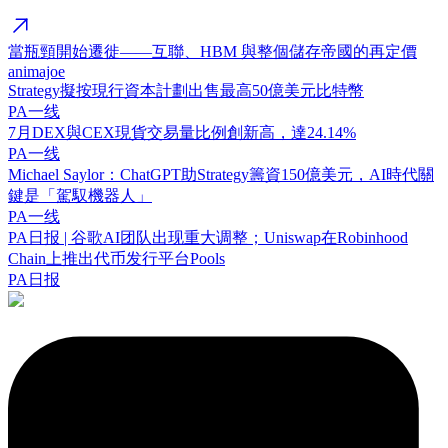
當瓶頸開始遷徙——互聯、HBM 與整個儲存帝國的再定價
animajoe
Strategy擬按現行資本計劃出售最高50億美元比特幣
PA一线
7月DEX與CEX現貨交易量比例創新高，達24.14%
PA一线
Michael Saylor：ChatGPT助Strategy籌資150億美元，AI時代關
鍵是「駕馭機器人」
PA一线
PA日报 | 谷歌AI团队出现重大调整；Uniswap在Robinhood
Chain上推出代币发行平台Pools
PA日报