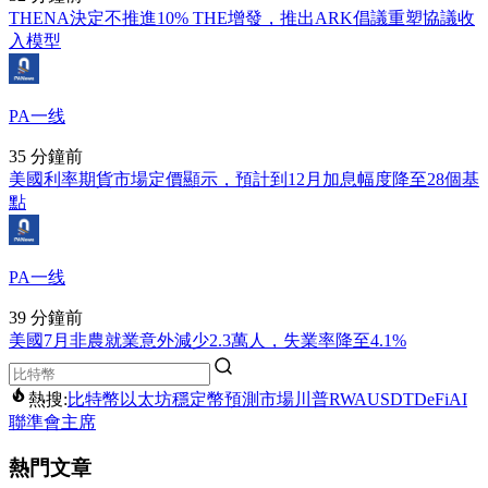
THENA決定不推進10% THE增發，推出ARK倡議重塑協議收
入模型
PA一线
35 分鐘前
美國利率期貨市場定價顯示，預計到12月加息幅度降至28個基
點
PA一线
39 分鐘前
美國7月非農就業意外減少2.3萬人，失業率降至4.1%
熱搜:
比特幣
以太坊
穩定幣
預測市場
川普
RWA
USDT
DeFi
AI
聯準會主席
熱門文章