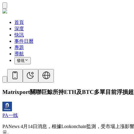
首頁
深度
快訊
事件日曆
專題
導航
發現
Matrixport關聯巨鯨所持ETH及BTC多單目前浮損超
PA一线
PANews 4月14日消息，根據Lookonchain監測，受市場上漲
元。