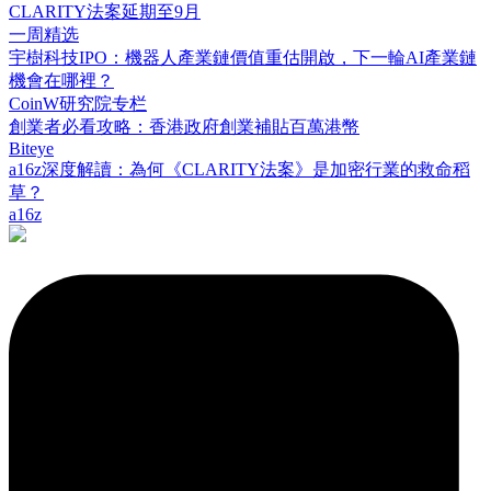
CLARITY法案延期至9月
一周精选
宇樹科技IPO：機器人產業鏈價值重估開啟，下一輪AI產業鏈
機會在哪裡？
CoinW研究院专栏
創業者必看攻略：香港政府創業補貼百萬港幣
Biteye
a16z深度解讀：為何《CLARITY法案》是加密行業的救命稻
草？
a16z