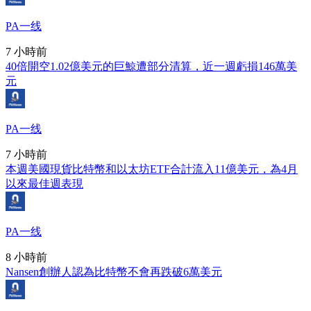
PA一线
7 小時前
40倍開空1.02億美元的巨鯨遭部分清算，近一週虧損146萬美
元
PA一线
7 小時前
本週美國現貨比特幣和以太坊ETF合計流入11億美元，為4月
以來最佳週表現
PA一线
8 小時前
Nansen創辦人認為比特幣不會再跌破6萬美元