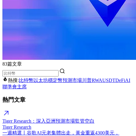
83篇文章
熱搜:
比特幣
以太坊
穩定幣
預測市場
川普
RWA
USDT
DeFi
AI
聯準會主席
熱門文章
Tiger Research：深入亞洲預測市場監管空白
Tiger Research
一週精選丨谷歌AI元老集體出走，黃金重返4300美元，