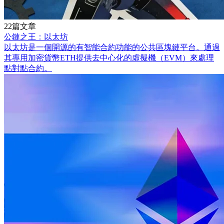
22篇文章
公鏈之王：以太坊
以太坊是一個開源的有智能合約功能的公共區塊鏈平台。通過
其專用加密貨幣ETH提供去中心化的虛擬機（EVM）來處理
點對點合約。