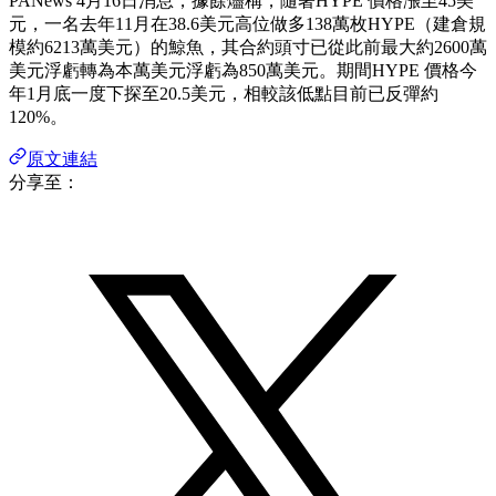
PANews 4月16日消息，據餘燼稱，隨著HYPE 價格漲至45美
元，一名去年11月在38.6美元高位做多138萬枚HYPE（建倉規
模約6213萬美元）的鯨魚，其合約頭寸已從此前最大約2600萬
美元浮虧轉為本萬美元浮虧為850萬美元。期間HYPE 價格今
年1月底一度下探至20.5美元，相較該低點目前已反彈約
120%。
原文連結
分享至：