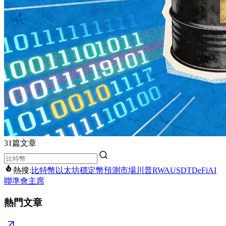
31篇文章
熱搜:
比特幣
以太坊
穩定幣
預測市場
川普
RWA
USDT
DeFi
AI
聯準會主席
熱門文章