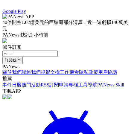
Google Play
40倍開空1.02億美元的巨鯨遭部分清算，近一週虧損146萬美
元
PANews 快訊
2 小時前
郵件訂閱
訂閱我們
PANews
關於我們
聯絡我們
視覺文檔
工作機會
隱私政策
用戶協議
推薦
事件日曆
熱門活動
RSS訂閱
申請專欄
工具導航
PANews Skill
下載APP