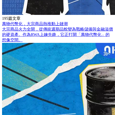
195篇文章
萬物代幣化，大宗商品熱推動上鏈潮
大宗商品火力全開，從傳統週期品蛻變為戰略儲備與金融溢價
的硬資產。作為RWA上鍊先鋒，它正打開「萬物代幣化」的
想像空間。