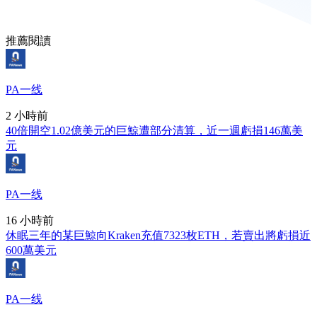
推薦閱讀
PA一线
2 小時前
40倍開空1.02億美元的巨鯨遭部分清算，近一週虧損146萬美
元
PA一线
16 小時前
休眠三年的某巨鯨向Kraken充值7323枚ETH，若賣出將虧損近
600萬美元
PA一线