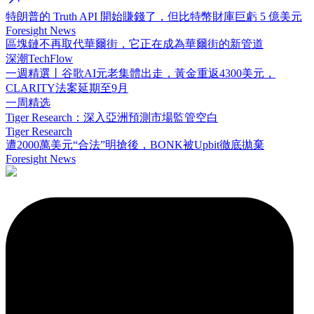
特朗普的 Truth API 開始賺錢了，但比特幣財庫巨虧 5 億美元
Foresight News
區塊鏈不再取代華爾街，它正在成為華爾街的新管道
深潮TechFlow
一週精選丨谷歌AI元老集體出走，黃金重返4300美元，
CLARITY法案延期至9月
一周精选
Tiger Research：深入亞洲預測市場監管空白
Tiger Research
遭2000萬美元“合法”明搶後，BONK被Upbit徹底拋棄
Foresight News