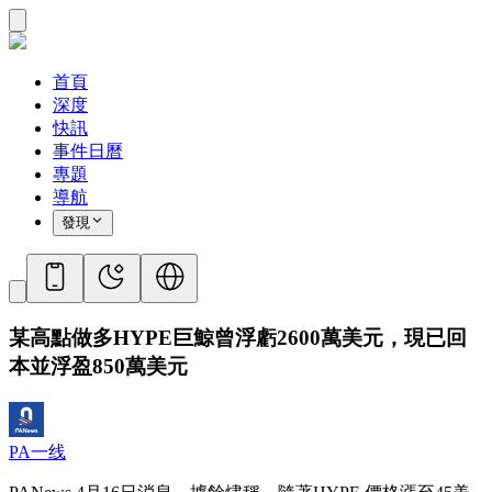
首頁
深度
快訊
事件日曆
專題
導航
發現
某高點做多HYPE巨鯨曾浮虧2600萬美元，現已回
本並浮盈850萬美元
PA一线