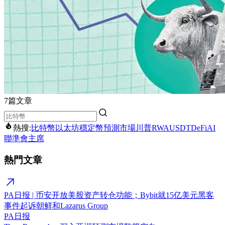
7篇文章
熱搜:
比特幣
以太坊
穩定幣
預測市場
川普
RWA
USDT
DeFi
AI
聯準會主席
熱門文章
PA日报 | 币安开放美股资产转仓功能；Bybit就15亿美元黑客
事件起诉朝鲜和Lazarus Group
PA日报