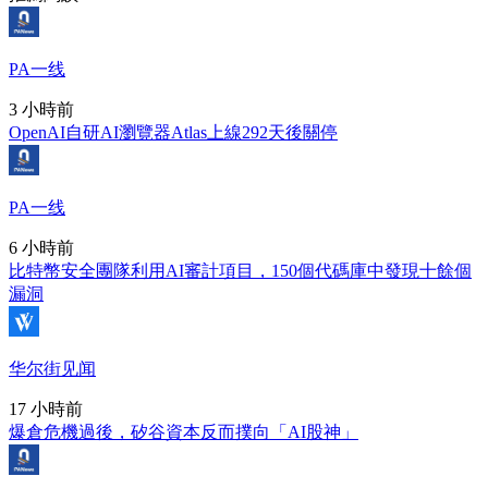
PA一线
3 小時前
OpenAI自研AI瀏覽器Atlas上線292天後關停
PA一线
6 小時前
比特幣安全團隊利用AI審計項目，150個代碼庫中發現十餘個
漏洞
华尔街见闻
17 小時前
爆倉危機過後，矽谷資本反而撲向「AI股神」