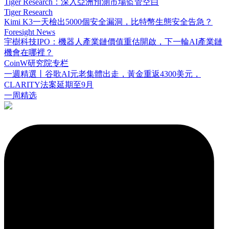
Tiger Research：深入亞洲預測市場監管空白
Tiger Research
Kimi K3一天檢出5000個安全漏洞，比特幣生態安全告急？
Foresight News
宇樹科技IPO：機器人產業鏈價值重估開啟，下一輪AI產業鏈
機會在哪裡？
CoinW研究院专栏
一週精選丨谷歌AI元老集體出走，黃金重返4300美元，
CLARITY法案延期至9月
一周精选