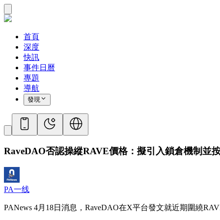
首頁
深度
快訊
事件日曆
專題
導航
發現
RaveDAO否認操縱RAVE價格：擬引入鎖倉機制
PA一线
PANews 4月18日消息，RaveDAO在X平台發文就近期