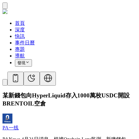
首頁
深度
快訊
事件日曆
專題
導航
發現
某新錢包向HyperLiquid存入1000萬枚USDC開設
BRENTOIL空倉
PA一线