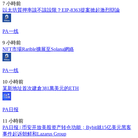
7 小時前
以太坊質押率該不該設限？EIP-8363提案掀起激烈辯論
PA一线
9 小時前
NFT市場Rarible擴展至Solana網絡
PA一线
10 小時前
某新地址首次建倉381萬美元的ETH
PA日报
11 小時前
PA日报 | 币安开放美股资产转仓功能；Bybit就15亿美元黑客
事件起诉朝鲜和Lazarus Group