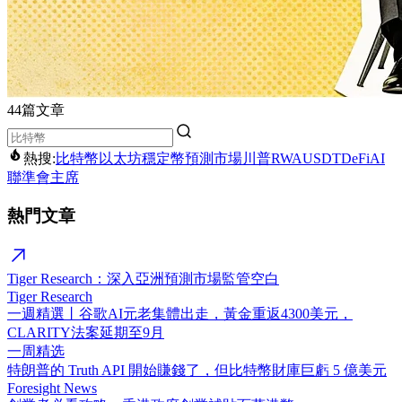
44篇文章
熱搜:
比特幣
以太坊
穩定幣
預測市場
川普
RWA
USDT
DeFi
AI
聯準會主席
熱門文章
Tiger Research：深入亞洲預測市場監管空白
Tiger Research
一週精選丨谷歌AI元老集體出走，黃金重返4300美元，
CLARITY法案延期至9月
一周精选
特朗普的 Truth API 開始賺錢了，但比特幣財庫巨虧 5 億美元
Foresight News