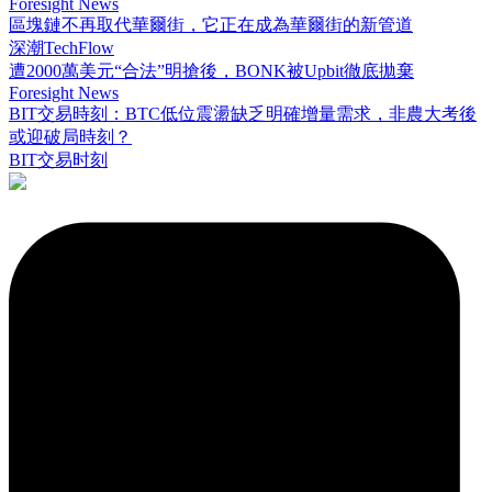
Foresight News
區塊鏈不再取代華爾街，它正在成為華爾街的新管道
深潮TechFlow
遭2000萬美元“合法”明搶後，BONK被Upbit徹底拋棄
Foresight News
BIT交易時刻：BTC低位震盪缺乏明確增量需求，非農大考後
或迎破局時刻？
BIT交易时刻