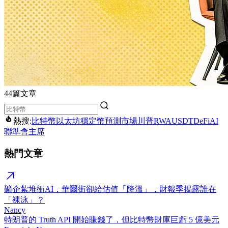
44篇文章
熱搜:
比特幣
以太坊
穩定幣
預測市場
川普
RWA
USDT
DeFi
AI
聯準會主席
熱門文章
礦企紮堆衝AI，華爾街卻給估值「降溫」，財報季揭露誰在
「裸泳」？
Nancy
特朗普的 Truth API 開始賺錢了，但比特幣財庫巨虧 5 億美元