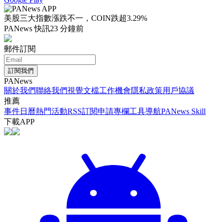
美股三大指數漲跌不一，COIN跌超3.29%
PANews 快訊
23 分鐘前
郵件訂閱
訂閱我們
PANews
關於我們
聯絡我們
視覺文檔
工作機會
隱私政策
用戶協議
推薦
事件日曆
熱門活動
RSS訂閱
申請專欄
工具導航
PANews Skill
下載APP