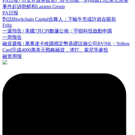
PA日报 | 币安开放美股资产转仓功能；Bybit就15亿美元黑客
事件起诉朝鲜和Lazarus Group
PA日报
對話Blockchain Capital合夥人：下輪牛市或許就在眼前
Felix
一週預告 | 美國7月CPI數據公佈；宇樹科技啟動申購
一周预告
融資週報 | 萬事達卡收購穩定幣基礎設施公司BVNK；Yellow
Card完成4000萬美元戰略融資，渣打、索尼等參投
融资周报