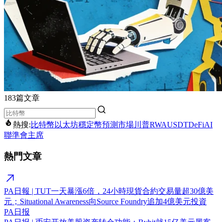
183篇文章
熱搜:
比特幣
以太坊
穩定幣
預測市場
川普
RWA
USDT
DeFi
AI
聯準會主席
熱門文章
PA日報 | TUT一天暴漲6倍，24小時現貨合約交易量超30億美
元；Situational Awareness向Source Foundry追加4億美元投資
PA日报