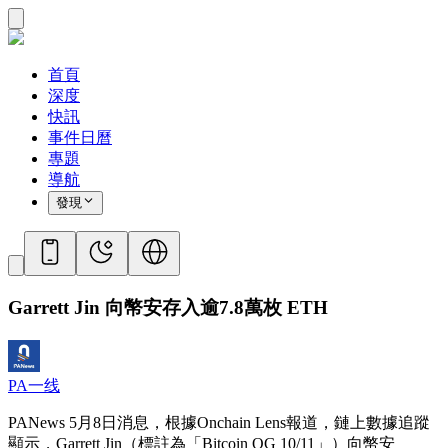
首頁
深度
快訊
事件日曆
專題
導航
發現
Garrett Jin 向幣安存入逾7.8萬枚 ETH
PA一线
PANews 5月8日消息，根據Onchain Lens報道，鏈上數據追蹤
顯示，Garrett Jin（標註為「Bitcoin OG 10/11」）向幣安