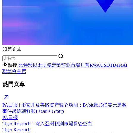
83篇文章
熱搜:
比特幣
以太坊
穩定幣
預測市場
川普
RWA
USDT
DeFi
AI
聯準會主席
熱門文章
PA日报 | 币安开放美股资产转仓功能；Bybit就15亿美元黑客
事件起诉朝鲜和Lazarus Group
PA日报
Tiger Research：深入亞洲預測市場監管空白
Tiger Research