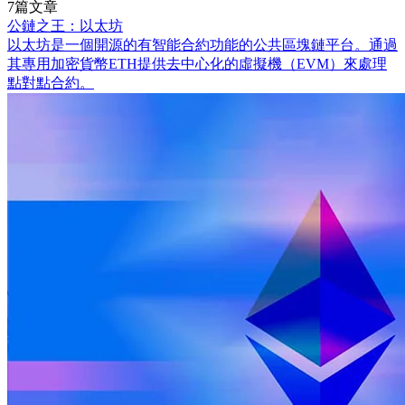
7篇文章
公鏈之王：以太坊
以太坊是一個開源的有智能合約功能的公共區塊鏈平台。通過
其專用加密貨幣ETH提供去中心化的虛擬機（EVM）來處理
點對點合約。