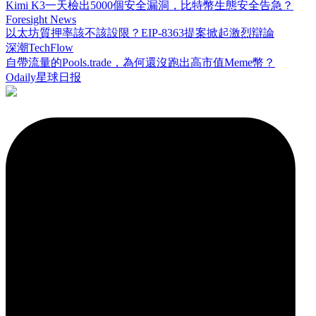
Kimi K3一天檢出5000個安全漏洞，比特幣生態安全告急？
Foresight News
以太坊質押率該不該設限？EIP-8363提案掀起激烈辯論
深潮TechFlow
自帶流量的Pools.trade，為何還沒跑出高市值Meme幣？
Odaily星球日报