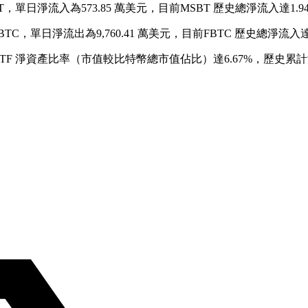
，單日淨流入為573.85 萬美元，目前MSBT 歷史總淨流入達1.9
FBTC，單日淨流出為9,760.41 萬美元，目前FBTC 歷史總淨流入達
，ETF 淨資產比率（市值較比特幣總市值佔比）達6.67%，歷史累計淨