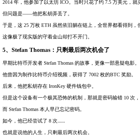
2014 年，他参加了以太坊 ICO。当时只花了约 7.5 万美元
但问题是——他把私钥弄丢了。
于是，这 25 万枚 ETH 虽然依旧躺在链上，全世界都看得到
这像极了现实版的守着金山却打不开门。
5、
Stefan Thomas
：
只剩最后两次机会
了
早期比特币开发者 Stefan Thomas 的故事，更像一部悬疑电影。
他曾因为制作比特币介绍视频，获得了 7002 枚的BTC 奖励。
后来，他把私钥存在 IronKey 硬件钱包中。
但是这个设备有一个极其恐怖的机制，那就是密码输错 10 次
而 Stefan Thomas 本人早已忘记密码。
如今，他已经尝试了 8 次......
也就是说他的人生，只剩最后两次机会。