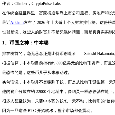
作者：Climber，CryptoPulse Labs
在传统金融世界里，富豪榜通常靠上市公司股权、房地产和投
最近
Arkham
发布了 2026 年十大链上个人财富排行榜。这
也就是说，这些人的财富并不是凭媒体猜测，而是真真实实躺
1、币圈之
神：中本聪
排在榜首的，毫无悬念还是比特币创造者——Satoshi Nakamoto
根据估算，中本聪目前持有约 890亿美元的比特币资产，而且这些 BT
最恐怖的是，这些币几乎从未移动过。
换句话说，中本聪并不是赚到了钱，而是从比特币诞生第一天
他的资产分散在约 22000 个地址中，像幽灵一样静静躺在链上
很多人甚至认为，只要中本聪的钱包一天不动，比特币的“信仰
因为一旦这些 BTC 开始转移，整个市场都会震动。