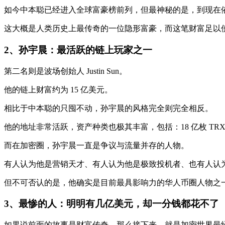
如今中本聪已经进入全球富豪榜前列，但最神秘的是，到现在
这大概是人类历史上最传奇的一位隐形富豪，而这笔财富足以使其
2、
孙宇晨：最活跃的链上玩家之一
第二名则是波场创始人 Justin Sun。
他的链上财富约为 15 亿美元。
相比于中本聪的只囤不动，孙宇晨的风格完全则完全相反。
他的地址非常活跃，资产种类也极其丰富，包括：18 亿枚 TRX、大
而在加密圈，孙宇晨一直是争议与流量并存的人物。
有人认为他是营销天才、有人认为他是极致投机者、也有人认
但不可否认的是，他确实是目前最具影响力的华人币圈人物之
3、
最惨的人：明明有几亿美元，却一分钱都花不了
如果说前面的故事是财富传奇，那么接下来，就是加密世界最经