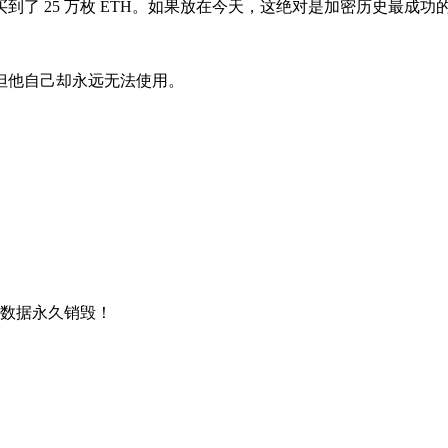
，就买到了 25 万枚 ETH。如果放在今天，这绝对是加密历史最成
，但他自己却永远无法使用。
，数据永久销毁！