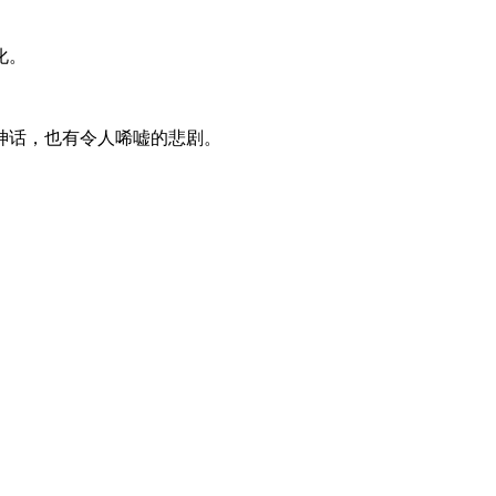
化。
神话，也有令人唏嘘的悲剧。