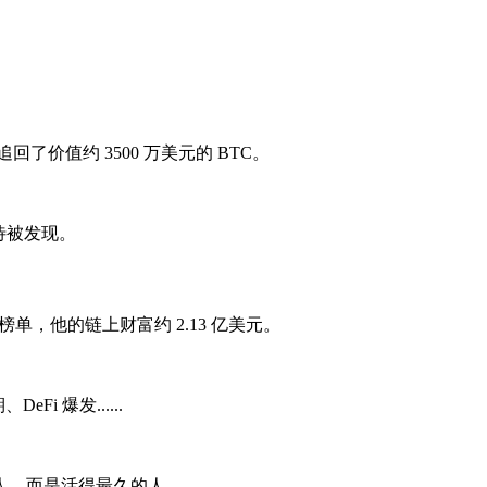
回了价值约 3500 万美元的 BTC。
待被发现。
榜单，他的链上财富约 2.13 亿美元。
i 爆发......
人，而是活得最久的人。