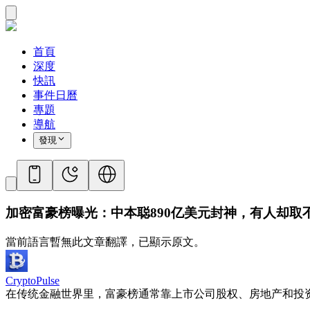
首頁
深度
快訊
事件日曆
專題
導航
發現
加密富豪榜曝光：中本聪890亿美元封神，有人却取
當前語言暫無此文章翻譯，已顯示原文。
CryptoPulse
在传统金融世界里，富豪榜通常靠上市公司股权、房地产和投