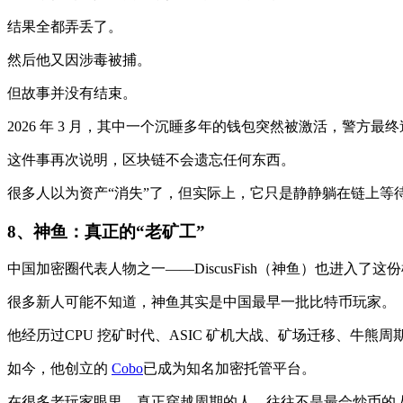
结果全都弄丢了。
然后他又因涉毒被捕。
但故事并没有结束。
2026 年 3 月，其中一个沉睡多年的钱包突然被激活，警方最终追
这件事再次说明，区块链不会遗忘任何东西。
很多人以为资产“消失”了，但实际上，它只是静静躺在链上等
8、
神鱼：真正的“老矿工”
中国加密圈代表人物之一——DiscusFish（神鱼）也进入了这份
很多新人可能不知道，神鱼其实是中国最早一批比特币玩家。
他经历过CPU 挖矿时代、ASIC 矿机大战、矿场迁移、牛熊周期、DeF
如今，他创立的
Cobo
已成为知名加密托管平台。
在很多老玩家眼里，真正穿越周期的人，往往不是最会炒币的