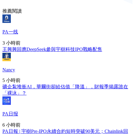
推薦閱讀
PA一线
3 小時前
王興興回應DeepSeek參與宇樹科技IPO戰略配售
Nancy
5 小時前
礦企紮堆衝AI，華爾街卻給估值「降溫」，財報季揭露誰在
「裸泳」？
PA日报
6 小時前
PA日報 | 宇樹Pre-IPO永續合約短時突破90美元；Chainlink回