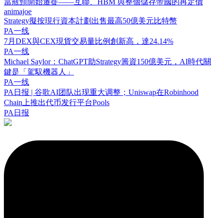
當瓶頸開始遷徙——互聯、HBM 與整個儲存帝國的再定價
animajoe
Strategy擬按現行資本計劃出售最高50億美元比特幣
PA一线
7月DEX與CEX現貨交易量比例創新高，達24.14%
PA一线
Michael Saylor：ChatGPT助Strategy籌資150億美元，AI時代關
鍵是「駕馭機器人」
PA一线
PA日报 | 谷歌AI团队出现重大调整；Uniswap在Robinhood
Chain上推出代币发行平台Pools
PA日报