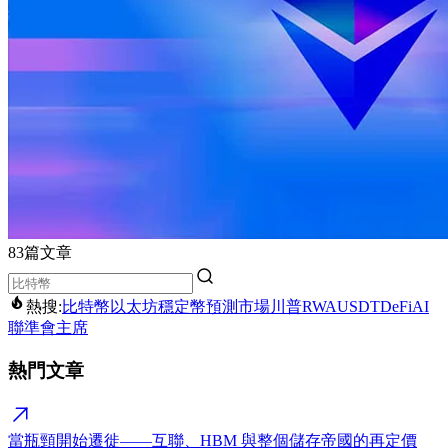
83篇文章
熱搜:
比特幣
以太坊
穩定幣
預測市場
川普
RWA
USDT
DeFi
AI
聯準會主席
熱門文章
當瓶頸開始遷徙——互聯、HBM 與整個儲存帝國的再定價