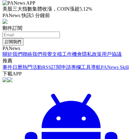
美股三大指數集體收漲，COIN漲超5.12%
PANews 快訊
5 分鐘前
郵件訂閱
訂閱我們
PANews
關於我們
聯絡我們
視覺文檔
工作機會
隱私政策
用戶協議
推薦
事件日曆
熱門活動
RSS訂閱
申請專欄
工具導航
PANews Skill
下載APP