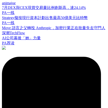
animajoe
7月DEX與CEX現貨交易量比例創新高，達24.14%
PA一线
Strategy擬按現行資本計劃出售最高50億美元比特幣
PA一线
Move 語言之父轉投 Anthropic，加密行業正在批量失去守門人
深潮TechFlow
AI公司幕後「她」力量
PA荐读