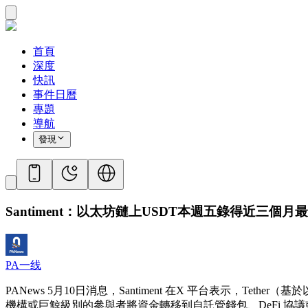
首頁
深度
快訊
事件日曆
專題
導航
發現
Santiment：以太坊鏈上USDT本週五錄得近三個
PA一线
PANews 5月10日消息，Santiment 在X 平台表示，T
機構或巨鯨級別的參與者將資金轉移到自託管錢包、DeFi 