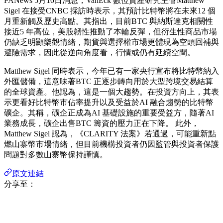
PANews 5月10日消息，VanEck 數位資產研究主管Matthew
Sigel 在接受CNBC 採訪時表示，其預計比特幣將在未來12 個
月重新觸及歷史高點。其指出，目前BTC 與納斯達克相關性
接近5 年高位，美股韌性推動了本輪反彈，但衍生性商品市場
仍缺乏明顯樂觀情緒，期貨與選擇權市場更體現為空頭回補與
避險需求，因此從逆向角度看，行情或仍有延續空間。
Matthew Sigel 同時表示，今年已有一家央行宣布將比特幣納入
外匯儲備，這意味著BTC 正逐步轉向用於大型跨境交易結算
的全球資產。他認為，這是一個大趨勢。在投資方向上，其表
示更看好比特幣市佔率提升以及受益於AI 融合趨勢的比特幣
礦企。其稱，礦企正成為AI 基礎設施的重要受益方，隨著AI
業務成長，礦企出售BTC 籌資的壓力正在下降。 此外，
Matthew Sigel 認為，《CLARITY 法案》若通過，可能重新點
燃山寨幣市場情緒，但目前機構投資者仍因監管與投資者保護
問題對多數山寨幣保持謹慎。
原文連結
分享至：