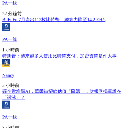
PA一线
52 分鐘前
BitFuFu 7月產出112枚比特幣，總算力降至14.2 EH/s
PA一线
1 小時前
特朗普：越來越多人使用比特幣支付，加密貨幣是件大事
Nancy
3 小時前
礦企紮堆衝AI，華爾街卻給估值「降溫」，財報季揭露誰在
「裸泳」？
PA一线
3 小時前