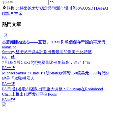
熱搜:
比特幣
以太坊
穩定幣
預測市場
川普
RWA
USDT
DeFi
AI
聯準會主席
熱門文章
當瓶頸開始遷徙——互聯、HBM 與整個儲存帝國的再定價
animajoe
Strategy擬按現行資本計劃出售最高50億美元比特幣
PA一线
7月DEX與CEX現貨交易量比例創新高，達24.14%
PA一线
Michael Saylor：ChatGPT助Strategy籌資150億美元，AI時代關
鍵是「駕馭機器人」
PA一线
PA日报 | 谷歌AI团队出现重大调整；Uniswap在Robinhood
Chain上推出代币发行平台Pools
PA日报