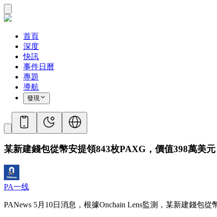
首頁
深度
快訊
事件日曆
專題
導航
發現
某新建錢包從幣安提領843枚PAXG，價值398萬美元
PA一线
PANews 5月10日消息，根據Onchain Lens監測，某新建錢