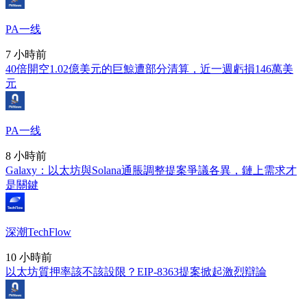
PA一线
7 小時前
40倍開空1.02億美元的巨鯨遭部分清算，近一週虧損146萬美
元
PA一线
8 小時前
Galaxy：以太坊與Solana通脹調整提案爭議各異，鏈上需求才
是關鍵
深潮TechFlow
10 小時前
以太坊質押率該不該設限？EIP-8363提案掀起激烈辯論