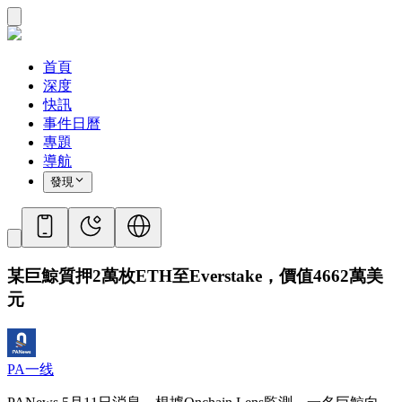
首頁
深度
快訊
事件日曆
專題
導航
發現
某巨鯨質押2萬枚ETH至Everstake，價值4662萬美
元
PA一线