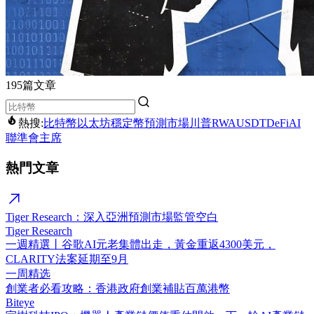
195篇文章
熱搜:
比特幣
以太坊
穩定幣
預測市場
川普
RWA
USDT
DeFi
AI
聯準會主席
熱門文章
Tiger Research：深入亞洲預測市場監管空白
Tiger Research
一週精選丨谷歌AI元老集體出走，黃金重返4300美元，
CLARITY法案延期至9月
一周精选
創業者必看攻略：香港政府創業補貼百萬港幣
Biteye