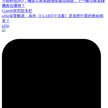
宇樹科技IPO：機器人產業鏈價值重估開啟，下一輪AI產業鏈
機會在哪裡？
CoinW研究院专栏
a16z深度解讀：為何《CLARITY法案》是加密行業的救命稻
草？
a16z