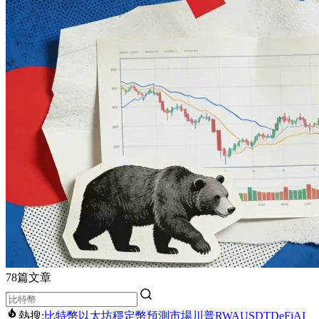
78篇文章
熱搜:
比特幣
以太坊
穩定幣
預測市場
川普
RWA
USDT
DeFi
AI