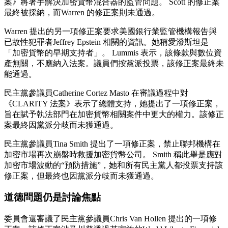
案》將著手解決加密貨幣混合器的監管問題。 Scott 的修正案
最終被採納，而Warren 的修正案則未通過。
Warren 提出的另一項修正案要求美國銀行業監管機構報告與
已故性犯罪者Jeffrey Epstein 相關的資訊。她稱愛潑斯坦是
「加密貨幣的早期支持者」。 Lummis 表示，該條款與數位資
產無關，不應納入法案。議員們按黨派投票，該修正案最終未
能通過。
民主黨參議員Catherine Cortez Masto 在審議過程中對
《CLARITY 法案》表示了總體支持，她提出了一項修正案，
旨在賦予執法部門在加密貨幣相關案件中更大的權力。該修正
案最終因黨派分歧而未獲通過。
民主黨參議員Tina Smith 提出了一項修正案，禁止聯邦機構在
加密市場再次崩盤時救援加密貨幣公司。 Smith 稱此舉是應對
加密市場波動的“預防措施”，她和所有民主黨人都投票支持該
修正案，但最終也因黨派分歧而未獲通過。
道德問題仍是討論焦點
委員會還審議了民主黨參議員Chris Van Hollen 提出的一項修