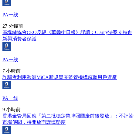
PA一线
27 分鐘前
區塊鏈協會CEO反駁《華爾街日報》誤讀：Clarity法案支持創
新與消費者保護
PA一线
7 小時前
詐騙者利用歐洲MiCA新規冒充監管機構竊取用戶資產
PA一线
9 小時前
香港金管局回應「第二批穩定幣牌照國慶前後發放」：不評論
市場傳聞，持開放而謹慎態度