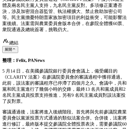
體及兩名民主黨人支持，九名民主黨反對。多項修正案遭否
決，涉及加密混合器監管、執法權擴大、禁止救助加密公司
等。民主黨擔憂特朗普家族加密項目的利益衝突，可能影響法
案後續。法案需與農業委員會版本合併，在參院全體獲60票、
衆院通過及總統簽署，挑戰仍大。
總結
展開
整理：Felix, PANews
5 月14 日，在美國參議院銀行委員會會議上，備受矚目的
《CLARITY 法案》在參議院委員會的審議過程中獲得通過。
此前，該法案的審議程序已停滯了四個月之久。會議中，共和
黨和民主黨進行了幾個小時的交鋒，最終13 名共和黨成員和2
名民主黨成員投票支持推進，另有9 名民主黨成員對該法案投
了反對票。
審議通過後，法案將進入後續階段。首先將與先前參議院農業
委員會以黨派投票方式通過的類似法案合併。合併後，法案將
進行修訂，最終版本提交參議院全體投票表決，需要參議院60