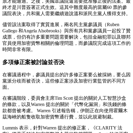
票才能通過。之後，美國眾議院還需要批准修正後的法案。最
終才是川普簽署正式生效。這其中難度最高的當屬60 票的參
議院表決，共和黨人需要繼續遊說溫和派民主黨人獲得支持。
儘管該法案取得了實質進展，兩名民主黨參議員（Ruben
Gallego 和Angela Alsobrooks）與所有共和黨參議員一起投了贊
成票，但仍有許多重要問題需要解決，包括金融犯罪以及聯邦
官員使用加密貨幣相關的倫理問題，而參議院完成這項工作的
時間非常有限。
多項修正案被討論並否決
在審議過程中，參議員提出的許多修正案要么被採納，要么因
黨派分歧而被否決，這些修正案涉及加密行業監管的不同方
面。
在審議階段，委員會主席Tim Scott 提出的關於人工智慧沙盒
的條款，以及Warren 提出的關於「代幣化漏洞」和洗錢的條
款都曾被考慮。 Warren 引述報告稱，伊朗正在向使用霍爾木
茲海峽的船隻收取加密貨幣通行費，並以此規避制裁。
Lummis 表示，針對Warren 提出的修正案，《CLARITY 法