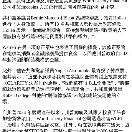
正案，該修正案涉及川普透過其家族的World Liberty Financial
公司和Memecoins 與加密行業之間可能存在的利益衝突。
共和黨參議員Bernie Moreno 和Scott 為總統辯護，指責Hollen
進行「人身攻擊」。所有13 名共和黨人都投票反對該條款。
Hollen 表示：“從總統到國會，直接參與制定這些政策的人不
應該擁有發行這些特定資產和代幣的權力。”
Warren 在另一項修正案中也表達了同樣的擔憂，該修正案旨
在繼續為消費者金融保護局提供資金，以回應川普政府自2025
年起試圖關閉該機構的企圖。
此外，儘管共和黨參議員Angela Alsobrooks 最終投了贊成票，
但其表示，“這並不意味著我會在參議院全體會議上投票支持
《CLARITY 法案》的通過，“我們還有很多工作要做”，“將繼
續就道德規範問題進行談判​​”。在聽證會上，共和黨參議員
Ruben Gallego 對他的“將道德協議”未能就總統決定他的立
場。
自川普2024 年競選連任以來，川普總統及其家人投資了許多
加密貨幣項目。 World Liberty Financial 公司透過出售WLFI
「治理」代幣獲得巨額收益。此外，就在就職典禮前幾天，還
推出meme 幣$TRUMP ，該幣估值一度飆升至近800 億美元，