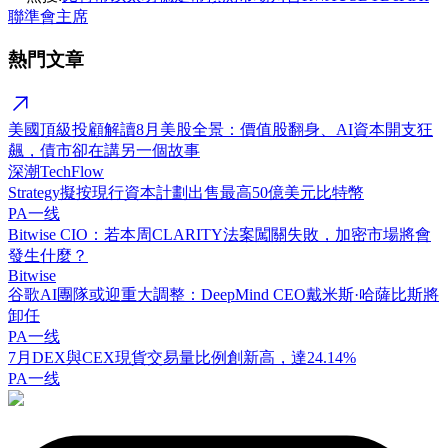
聯準會主席
熱門文章
美國頂級投顧解讀8月美股全景：價值股翻身、AI資本開支狂
飆，債市卻在講另一個故事
深潮TechFlow
Strategy擬按現行資本計劃出售最高50億美元比特幣
PA一线
Bitwise CIO：若本周CLARITY法案闖關失敗，加密市場將會
發生什麼？
Bitwise
谷歌AI團隊或迎重大調整：DeepMind CEO戴米斯·哈薩比斯將
卸任
PA一线
7月DEX與CEX現貨交易量比例創新高，達24.14%
PA一线