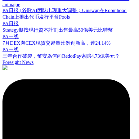
animajoe
PA日报 | 谷歌AI团队出现重大调整；Uniswap在Robinhood
Chain上推出代币发行平台Pools
PA日报
Strategy擬按現行資本計劃出售最高50億美元比特幣
PA一线
7月DEX與CEX現貨交易量比例創新高，達24.14%
PA一线
三年合作破裂，幣安為何向RedotPay索賠4.73億美元？
Foresight News