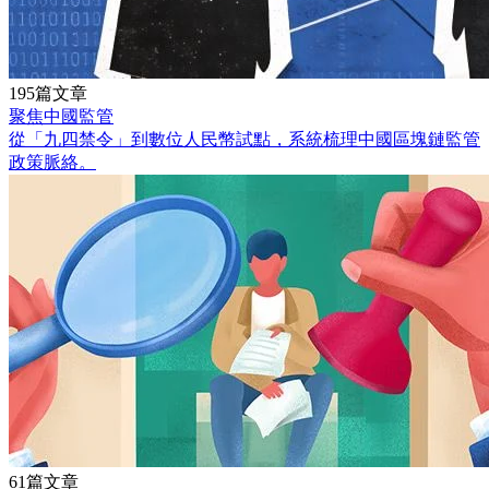
195篇文章
聚焦中國監管
從「九四禁令」到數位人民幣試點，系統梳理中國區塊鏈監管
政策脈絡。
61篇文章