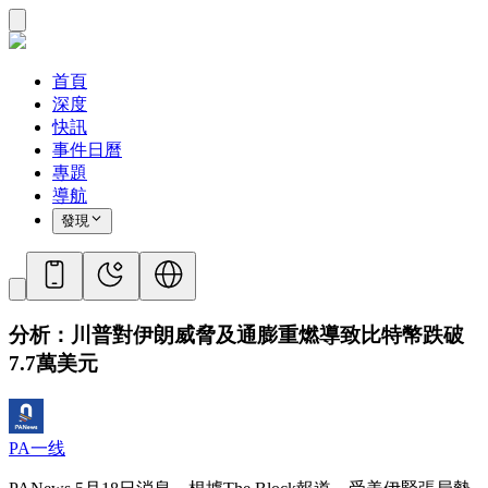
首頁
深度
快訊
事件日曆
專題
導航
發現
分析：川普對伊朗威脅及通膨重燃導致比特幣跌破
7.7萬美元
PA一线