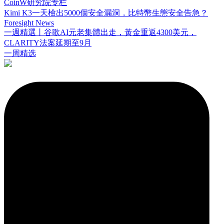
CoinW研究院专栏
Kimi K3一天檢出5000個安全漏洞，比特幣生態安全告急？
Foresight News
一週精選丨谷歌AI元老集體出走，黃金重返4300美元，
CLARITY法案延期至9月
一周精选