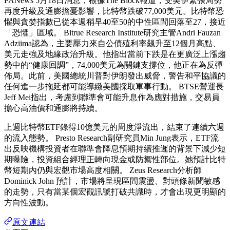
PANews 5月18日消息，根據The Block報道，受美伊緊張局勢
再度升級及通膨擔憂影響，比特幣跌破77,000美元。比特幣恐
懼與貪婪指數已從本週稍早40至50的中性區間回落至27，接近
「恐懼」區域。 Bitrue Research Institute研究主管Andri Fauzan
Adziima認為，主要壓力來自公債殖利率飆升至12個月高點、
美元走強及地緣政治升級。他指出當前下跌是在更廣泛上漲趨
勢中的“健康回調”，74,000美元為關鍵支撐位，他正在為反彈
佈局。此前，美國總統川普對伊朗發出威脅，警告和平協議的
任何進一步拖延都可能導緻美國採取軍事行動。 BTSE營運長
Jeff Mei指出，考慮到聯準會可能升息作為應對措施，交易員
擔心高油價和通膨將持續。
上週比特幣ETF錄得10億美元的周度淨流出，結束了連續六週
的流入態勢。 Presto Research副研究員Min Jung表示，ETF流
出反映機構投資者在聯準會降息預期持續推遲的背景下減少短
期曝險，投資組合經理正轉向現金或防禦性部位。她預計比特
幣短期內仍與宏觀市場高度相關。 Zeus Research分析師
Dominick John 預計，市場將呈現區間震盪、對頭條新聞敏感
的走勢，只有當某個宏觀訊號打破共識時，才會出現更明顯的
方向性波動。
原文連結