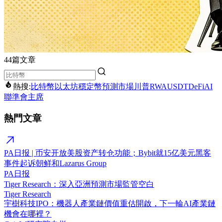
44篇文章
熱搜:
比特幣
以太坊
穩定幣
預測市場
川普
RWA
USDT
DeFi
AI
聯準會主席
熱門文章
PA日报 | 币安开放美股资产转仓功能；Bybit就15亿美元黑客
事件起诉朝鲜和Lazarus Group
PA日报
Tiger Research：深入亞洲預測市場監管空白
Tiger Research
宇樹科技IPO：機器人產業鏈價值重估開啟，下一輪AI產業鏈
機會在哪裡？