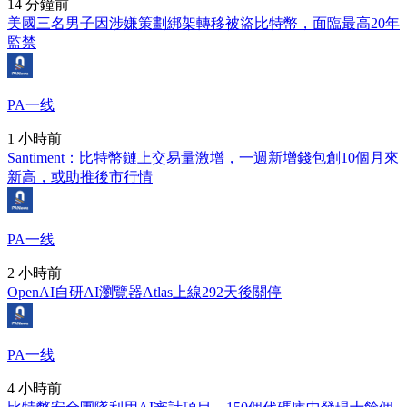
14 分鐘前
美國三名男子因涉嫌策劃綁架轉移被盜比特幣，面臨最高20年
監禁
PA一线
1 小時前
Santiment：比特幣鏈上交易量激增，一週新增錢包創10個月來
新高，或助推後市行情
PA一线
2 小時前
OpenAI自研AI瀏覽器Atlas上線292天後關停
PA一线
4 小時前