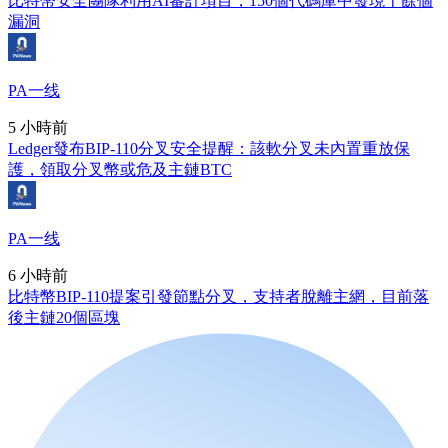
比特幣安全團隊利用AI審計項目，150個代碼庫中發現十餘個
漏洞
PA一线
5 小時前
Ledger發布BIP-110分叉安全提醒：該軟分叉未內置重放保
護，領取分叉幣或危及主鏈BTC
PA一线
6 小時前
比特幣BIP-110提案引發節點分叉，支持者脫離主網，目前落
後主鏈20個區塊