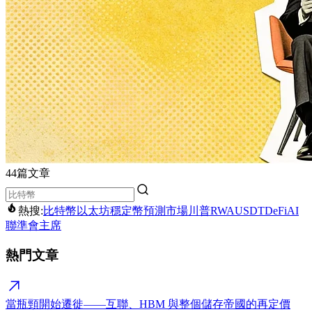
44篇文章
熱搜:
比特幣
以太坊
穩定幣
預測市場
川普
RWA
USDT
DeFi
AI
聯準會主席
熱門文章
當瓶頸開始遷徙——互聯、HBM 與整個儲存帝國的再定價