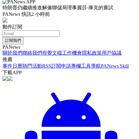
特朗普仍繼續推進解僱聯儲局理事麗莎·庫克的嘗試
PANews 快訊
2 小時前
郵件訂閱
訂閱我們
PANews
關於我們
聯絡我們
視覺文檔
工作機會
隱私政策
用戶協議
推薦
事件日曆
熱門活動
RSS訂閱
申請專欄
工具導航
PANews Skill
下載APP