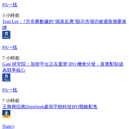
PA一线
3 小時前
Tom Lee：7月非農數據的“鴿派反應”顯示市場仍被通脹擔憂束
縛
PA一线
7 小時前
Gate 研究院：加密平台正在重塑 IPO 機會分發，真實配額成
為競爭核心
PA一线
7 小時前
王興興回應DeepSeek參與宇樹科技IPO戰略配售
Nancy