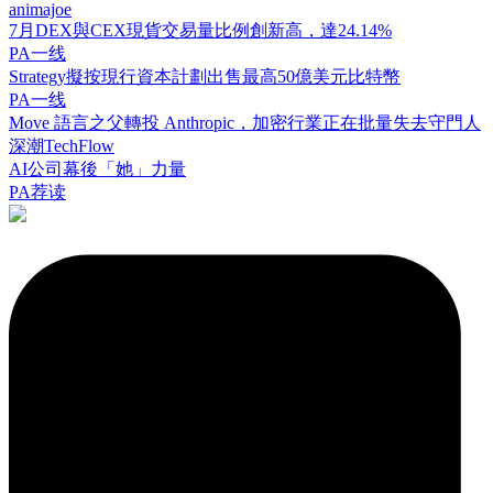
animajoe
7月DEX與CEX現貨交易量比例創新高，達24.14%
PA一线
Strategy擬按現行資本計劃出售最高50億美元比特幣
PA一线
Move 語言之父轉投 Anthropic，加密行業正在批量失去守門人
深潮TechFlow
AI公司幕後「她」力量
PA荐读