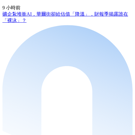
9 小時前
礦企紮堆衝AI，華爾街卻給估值「降溫」，財報季揭露誰在
「裸泳」？