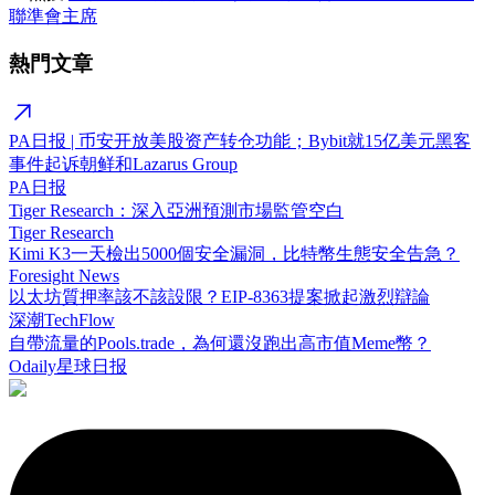
聯準會主席
熱門文章
PA日报 | 币安开放美股资产转仓功能；Bybit就15亿美元黑客
事件起诉朝鲜和Lazarus Group
PA日报
Tiger Research：深入亞洲預測市場監管空白
Tiger Research
Kimi K3一天檢出5000個安全漏洞，比特幣生態安全告急？
Foresight News
以太坊質押率該不該設限？EIP-8363提案掀起激烈辯論
深潮TechFlow
自帶流量的Pools.trade，為何還沒跑出高市值Meme幣？
Odaily星球日报