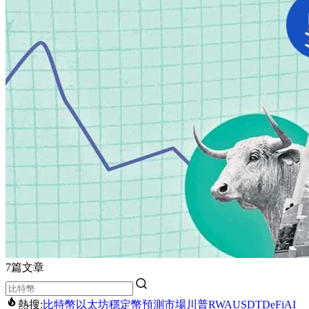
7篇文章
熱搜:
比特幣
以太坊
穩定幣
預測市場
川普
RWA
USDT
DeFi
AI