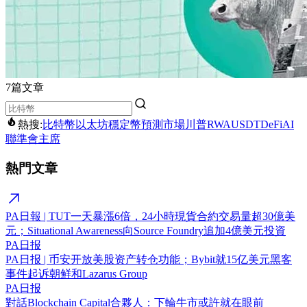
7篇文章
熱搜:
比特幣
以太坊
穩定幣
預測市場
川普
RWA
USDT
DeFi
AI
聯準會主席
熱門文章
PA日報 | TUT一天暴漲6倍，24小時現貨合約交易量超30億美
元；Situational Awareness向Source Foundry追加4億美元投資
PA日报
PA日报 | 币安开放美股资产转仓功能；Bybit就15亿美元黑客
事件起诉朝鲜和Lazarus Group
PA日报
對話Blockchain Capital合夥人：下輪牛市或許就在眼前