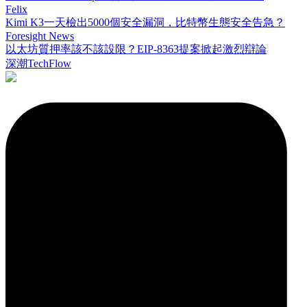
Felix
Kimi K3一天檢出5000個安全漏洞，比特幣生態安全告急？
Foresight News
以太坊質押率該不該設限？EIP-8363提案掀起激烈辯論
深潮TechFlow