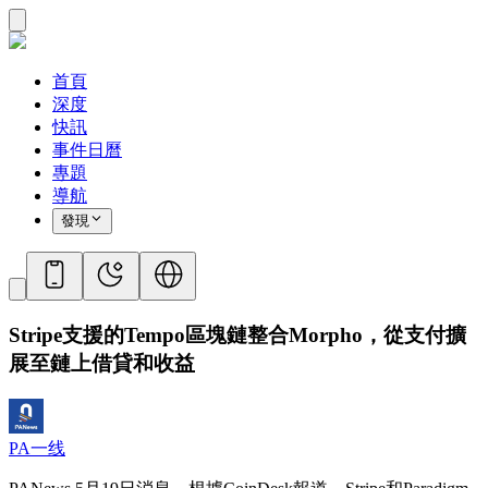
首頁
深度
快訊
事件日曆
專題
導航
發現
Stripe支援的Tempo區塊鏈整合Morpho，從支付擴
展至鏈上借貸和收益
PA一线