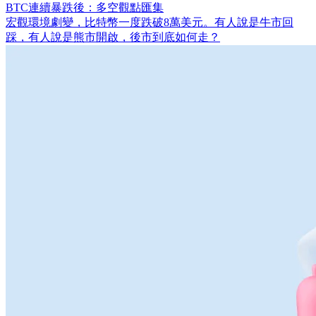
BTC連續暴跌後：多空觀點匯集
宏觀環境劇變，比特幣一度跌破8萬美元。有人說是牛市回
踩，有人說是熊市開啟，後市到底如何走？