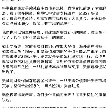
聯準會縮表就是縮減資產負債表規模。聯準會以前為了刺激經
濟，買了很多國債、房屋抵押貸款支持證券（MBS）等資
產；買這些資產時，相當於向市場投放了大量資金。縮表就是
讓這些資產減少，慢慢回收市場的流動性。
我們也可以簡單理解成，財政部新增或到期的國債，聯準會不
接了，甚至還有可能賣掉手上的國債。
如上文所述，當前美國財政部仍在加大發債，海外還在減持，
如果聯準會也縮表，那麼新債和到期的美債只能流向市場，由
市場來決定利率水平，結果就是美債殖利率持續上行。這也會
導致財政的利息負擔越來越重，這對於依靠發新債換舊債的體
系來說非常危險，一旦利息成本高到無法支撐，美債危機也就
出現了。
美國前財長保爾森也曾發出警告，一旦美國公債開始失去市場
買家，整個金融體系的「無風險錨」就會動搖。
既然後果這麼嚴重，為何沃什還傾向縮表？這還要從他的履歷
說起。