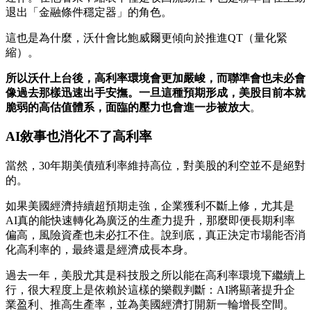
退出「金融條件穩定器」的角色。
這也是為什麼，沃什會比鮑威爾更傾向於推進QT（量化緊
縮）。
所以沃什上台後，高利率環境會更加嚴峻，而聯準會也未必會
像過去那樣迅速出手安撫。一旦這種預期形成，美股目前本就
脆弱的高估值體系，面臨的壓力也會進一步被放大
。
AI敘事也消化不了高利率
當然，30年期美債殖利率維持高位，對美股的利空並不是絕對
的。
如果美國經濟持續超預期走強，企業獲利不斷上修，尤其是
AI真的能快速轉化為廣泛的生產力提升，那麼即便長期利率
偏高，風險資產也未必扛不住。說到底，真正決定市場能否消
化高利率的，最終還是經濟成長本身。
過去一年，美股尤其是科技股之所以能在高利率環境下繼續上
行，很大程度上是依賴於這樣的樂觀判斷：AI將顯著提升企
業盈利、推高生產率，並為美國經濟打開新一輪增長空間。