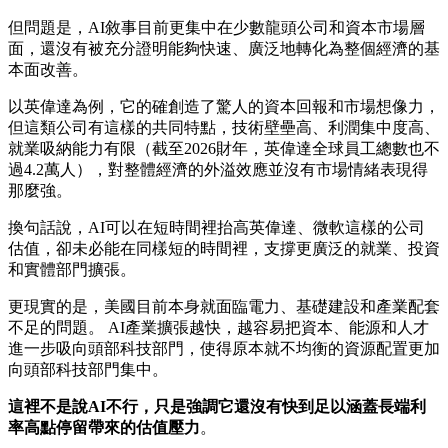
但問題是，AI敘事目前更集中在少數龍頭公司和資本市場層
面，還沒有被充分證明能夠快速、廣泛地轉化為整個經濟的基
本面改善。
以英偉達為例，它的確創造了驚人的資本回報和市場想像力，
但這類公司有這樣的共同特點，技術壁壘高、利潤集中度高、
就業吸納能力有限（截至2026財年，英偉達全球員工總數也不
過4.2萬人），對整體經濟的外溢效應並沒有市場情緒表現得
那麼強。
換句話說，AI可以在短時間裡抬高英偉達、微軟這樣的公司
估值，卻未必能在同樣短的時間裡，支撐更廣泛的就業、投資
和實體部門擴張。
更現實的是，美國目前本身就面臨電力、基礎建設和產業配套
不足的問題。 AI產業擴張越快，越容易把資本、能源和人才
進一步吸向頭部科技部門，使得原本就不均衡的資源配置更加
向頭部科技部門集中。
這裡不是說AI不行，只是強調它還沒有快到足以涵蓋長端利
率高點停留帶來的估值壓力
。