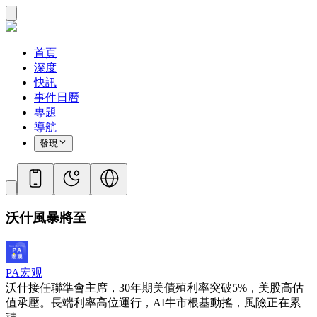
首頁
深度
快訊
事件日曆
專題
導航
發現
沃什風暴將至
PA宏观
沃什接任聯準會主席，30年期美債殖利率突破5%，美股高估
值承壓。長端利率高位運行，AI牛市根基動搖，風險正在累