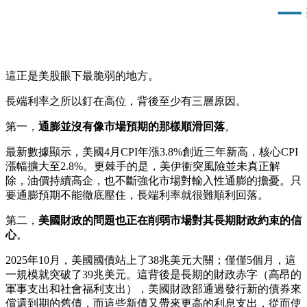
這正是美股眼下最脆弱的地方。
長端利率之所以釘在高位，背後至少有三層原因。
第一，
通膨並沒有像市場預期的那樣順滑回落
。
最新數據顯示，美國4月CPI年漲3.8%創近三年新高，核心CPI
漲幅擴大至2.8%。更棘手的是，美伊衝突風險並未真正解
除，油價持續高企，也不斷強化市場對輸入性通膨的擔憂。只
要通膨預期不能徹底壓住，長端利率就很難順利回落。
第二，
美國財政的問題也正在削弱市場對其長期財政約束的信
心
。
2025年10月，美國國債站上了38兆美元大關；僅僅5個月，這
一規模就突破了39兆美元。這背後是長期的財政赤字（高昂的
軍事支出和社會福利支出），美國財政部通過發行新的債券來
償還到期的舊債，而這些新債又帶來更高的利息支出，從而使