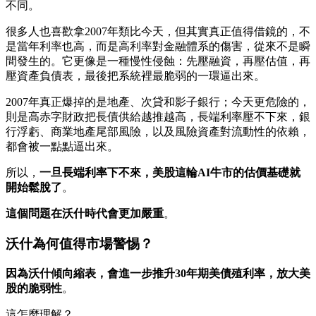
不同。
很多人也喜歡拿2007年類比今天，但其實真正值得借鏡的，不
是當年利率也高，而是高利率對金融體系的傷害，從來不是瞬
間發生的。它更像是一種慢性侵蝕：先壓融資，再壓估值，再
壓資產負債表，最後把系統裡最脆弱的一環逼出來。
2007年真正爆掉的是地產、次貸和影子銀行；今天更危險的，
則是高赤字財政把長債供給越推越高，長端利率壓不下來，銀
行浮虧、商業地產尾部風險，以及風險資產對流動性的依賴，
都會被一點點逼出來。
所以，
一旦長端利率下不來，美股這輪AI牛市的估價基礎就
開始鬆脫了
。
這個問題在沃什時代會更加嚴重
。
沃什為何值得市場警惕？
因為沃什傾向縮表，會進一步推升30年期美債殖利率，放大美
股的脆弱性
。
這怎麼理解？