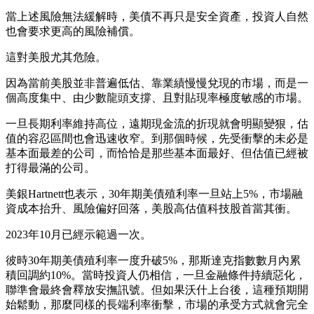
當上述風險無法緩解時，美債不再只是安全資產，投資人自然
也會要求更高的風險補償。
這對美股尤其危險。
因為當前美股並非普遍低估、靠業績慢慢兌現的市場，而是一
個高度集中、由少數龍頭支撐、且對貼現率極度敏感的市場。
一旦長期利率維持高位，遠期現金流的折現就會明顯變狠，估
值的容忍區間也會迅速收窄。到那個時候，先受衝擊的未必是
基本面最差的公司，而恰恰是那些基本面最好、但估值已經被
打得最滿的公司。
美銀Hartnett也表示，30年期美債殖利率一旦站上5%，市場融
資成本抬升、風險偏好回落，美股高估值科技股首當其衝。
2023年10月已經示範過一次。
彼時30年期美債殖利率一度升破5%，那斯達克指數數月內累
積回調約10%。當時投資人仍相信，一旦金融條件持續惡化，
聯準會最終會釋放安撫訊號。但如果沃什上台後，這種預期開
始鬆動，那麼同樣的長端利率衝擊，市場的承受方式就會完全