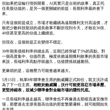
但如果把這輪行情拆開看，AI其實只是台前的故事，真正托
住美股估值的，是另一個更關鍵的前提：長期利率最終會下
來。
只有這個前提成立，市場才敢繼續為遠期獲利支付高溢價，才
敢把少數科技龍頭的成長敘事不斷折現到今天，才敢在30倍、
40倍甚至更高的估值上繼續追。
但現在，這個前提正在變得不穩定。
30年期美債殖利率持續走高，近期已經突破了5%的高點。對
一個高度集中、估值昂貴、極度依賴遠期獲利敘事的美股市場
來說，長端利率高點停留越久，估值體係就越脆弱。
更麻煩的是，這種壓力可能會越來越大。
5月15日，執掌8年聯準會主席的鮑威爾正式卸任，凱文沃許成
為了下一任主席。
相較於鮑威爾，沃什可能更容忍市場承壓、
更堅持縮表，並減少聯準會對金融市場的隱性托底。
一旦長端利率越走越高，聯準會也不再像過去那樣迅速安撫市
場，那麼過去支撐美股高估值的那套繁榮邏輯，就可能開始失
去支撐。