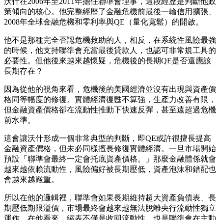
沃什在2006年至2011年擔任聯準會理事，這段經歷是判斷他政
策傾向的核心。他完整經歷了金融危機前最後一輪信用擴張、
2008年全球金融危機和零利率與QE（量化寬鬆）的開啟。
他不是那種完全否認危機救助的人，相反，在系統性風險最強
的時候，他支持聯準會充當最後貸款人，也認可非常規工具的
必要性。但他後來越來越懷疑，危機後的長期QE是否還應該
長期存在？
因為從他的視角來看，危機後的美國經濟並沒有出現與資產價
格同等幅度的修復。實體經濟復甦不算強，生產力改善有限，
但金融資產價格卻在流動性推動下快速反彈，甚至遠超過危機
前水準。
這會讓沃什形成一個非常典型的判斷，即QE或許很擅長提高
金融資產價格，但未必同樣擅長修復實體經濟。一旦市場開始
預設「聯準會最終一定會托底資產價格。」那麼金融體係就會
越來越依賴流動性，風險偏好被長期壓低，資產泡沫和錯配也
會越來越嚴重。
所以在他的邏輯裡，聯準會如果長期維持超大資產負債表、長
期壓低期限溢價，市場最終會越來越無法脫離央行流動性獨立
運作。在他看來，縮表不僅是收回流動性，也是聯準會在主動