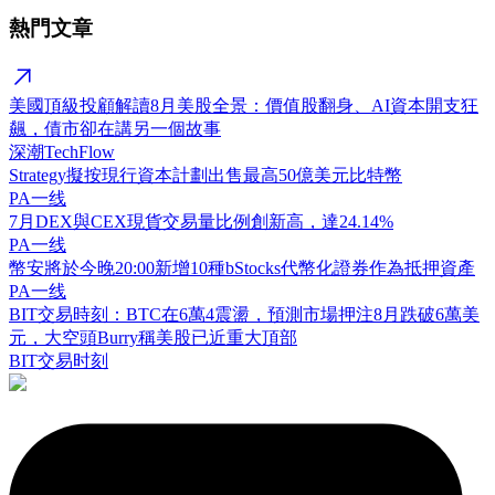
熱門文章
美國頂級投顧解讀8月美股全景：價值股翻身、AI資本開支狂
飆，債市卻在講另一個故事
深潮TechFlow
Strategy擬按現行資本計劃出售最高50億美元比特幣
PA一线
7月DEX與CEX現貨交易量比例創新高，達24.14%
PA一线
幣安將於今晚20:00新增10種bStocks代幣化證券作為抵押資產
PA一线
BIT交易時刻：BTC在6萬4震盪，預測市場押注8月跌破6萬美
元，大空頭Burry稱美股已近重大頂部
BIT交易时刻