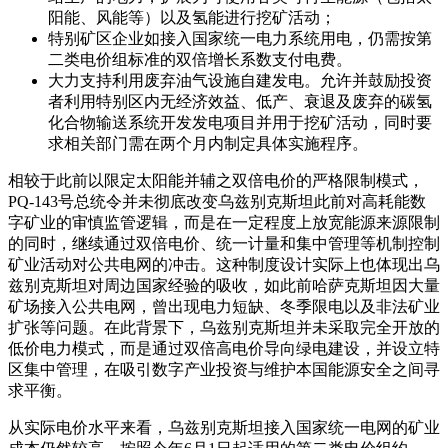
阳能、风能等）以及氢能进行挖矿活动；
特别矿区企业如接入国家统一电力系统用电，仍需按第
二类电价组标准的双倍增长系数支付电费。
大力支持利用废弃油气设施自建发电。允许并鼓励投资
者利用特别区内无经济效益、低产、衰退及废弃的碳氢
化合物输送系统开发发电项目并用于挖矿活动，同时要
求相关部门需在两个月内制定具体实施程序。
相较于此前以限定太阳能并辅之双倍电价的严格限制模式，
PQ-143号总统令并未彻底改变乌兹别克斯坦此前对高耗能数
字矿业的审慎监管逻辑，而是在一定程度上放宽能源来源限制
的同时，继续通过双倍电价、统一计量和集中管理等机制控制
矿业活动对公共电网的冲击。这种制度设计实际上也体现出乌
兹别克斯坦对周边国家经验的吸收，如此前哈萨克斯坦因大量
矿场接入公共电网，曾出现电力短缺、冬季限电以及非法矿业
扩张等问题。在此背景下，乌兹别克斯坦并未采取完全开放的
低价电力模式，而是通过双倍高电价导向绿电建设，并设立特
区集中管理，在吸引数字产业投资与维护本国能源安全之间寻
求平衡。
从实际电价水平来看，乌兹别克斯坦接入国家统一电网的矿业