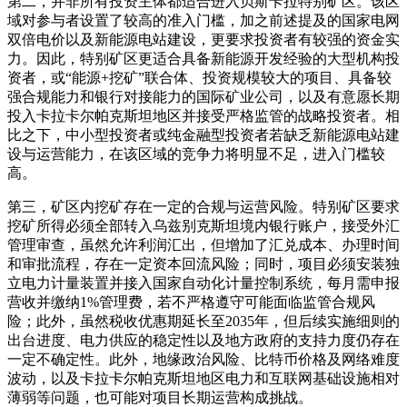
第二，并非所有投资主体都适合进入贝斯卡拉特别矿区。该区
域对参与者设置了较高的准入门槛，加之前述提及的国家电网
双倍电价以及新能源电站建设，更要求投资者有较强的资金实
力。因此，特别矿区更适合具备新能源开发经验的大型机构投
资者，或“能源+挖矿”联合体、投资规模较大的项目、具备较
强合规能力和银行对接能力的国际矿业公司，以及有意愿长期
投入卡拉卡尔帕克斯坦地区并接受严格监管的战略投资者。相
比之下，中小型投资者或纯金融型投资者若缺乏新能源电站建
设与运营能力，在该区域的竞争力将明显不足，进入门槛较
高。
第三，矿区内挖矿存在一定的合规与运营风险。特别矿区要求
挖矿所得必须全部转入乌兹别克斯坦境内银行账户，接受外汇
管理审查，虽然允许利润汇出，但增加了汇兑成本、办理时间
和审批流程，存在一定资本回流风险；同时，项目必须安装独
立电力计量装置并接入国家自动化计量控制系统，每月需申报
营收并缴纳1%管理费，若不严格遵守可能面临监管合规风
险；此外，虽然税收优惠期延长至2035年，但后续实施细则的
出台进度、电力供应的稳定性以及地方政府的支持力度仍存在
一定不确定性。此外，地缘政治风险、比特币价格及网络难度
波动，以及卡拉卡尔帕克斯坦地区电力和互联网基础设施相对
薄弱等问题，也可能对项目长期运营构成挑战。