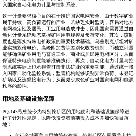
入国家自动化电力计量与控制系统。
这一计量要求核心目的在于维护国家电网安全。由于数字矿业
属于持续、高负荷运行的产业，若缺乏实时监测，容易对地方
电网稳定性及居民、工业用电造成冲击，因此国家需要通过自
动化计量系统动态掌握矿区用电规模及负荷变化。其次，该制
度也是落实特殊电价政策的重要技术基础。乌兹别克斯坦对矿
业实施双倍电价、高峰附加费等差别化收费机制，而独立计量
能够确保矿业用电与普通工业、商业或居民用电相区分，从而
保证特殊电价制度能够准确执行。再次，自动化电力计量与控
制系统实际上也承担着打击非法矿业的重要功能。通过统一接
入国家自动化监控系统，监管机构能够识别异常负荷、未登记
矿场以及违规接电行为，从而减少灰色矿业对国家电网和能源
秩序的影响。
用地及基础设施保障
PQ-143号总统令为特别挖矿区的用地便利和基础设施保障进
行了针对性规定，以降低投资者前期投入成本并加快项目落
地：
实行全域覆盖与用地简化政策。特别矿区范围覆盖卡拉