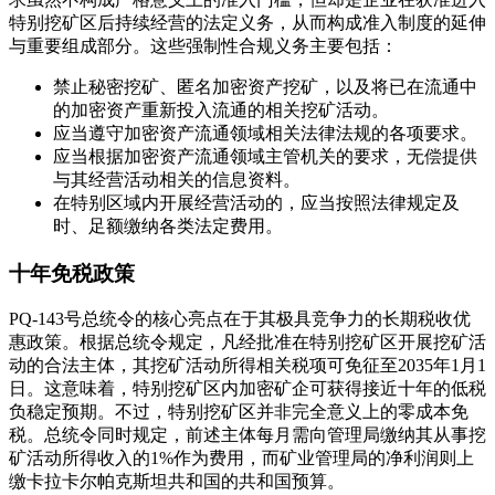
特别挖矿区后持续经营的法定义务，从而构成准入制度的延伸
与重要组成部分。这些强制性合规义务主要包括：
禁止秘密挖矿、匿名加密资产挖矿，以及将已在流通中
的加密资产重新投入流通的相关挖矿活动。
应当遵守加密资产流通领域相关法律法规的各项要求。
应当根据加密资产流通领域主管机关的要求，无偿提供
与其经营活动相关的信息资料。
在特别区域内开展经营活动的，应当按照法律规定及
时、足额缴纳各类法定费用。
十年免税政策
PQ-143号总统令的核心亮点在于其极具竞争力的长期税收优
惠政策。根据总统令规定，凡经批准在特别挖矿区开展挖矿活
动的合法主体，其挖矿活动所得相关税项可免征至2035年1月1
日。这意味着，特别挖矿区内加密矿企可获得接近十年的低税
负稳定预期。不过，特别挖矿区并非完全意义上的零成本免
税。总统令同时规定，前述主体每月需向管理局缴纳其从事挖
矿活动所得收入的1%作为费用，而矿业管理局的净利润则上
缴卡拉卡尔帕克斯坦共和国的共和国预算。