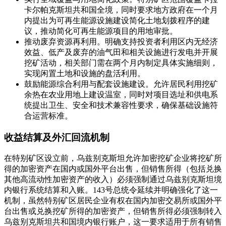
卡尔帕克斯坦共和国全境，同时要求地方政府在一个月
内提出为可再生能源设施建设简化土地划拨程序的建
议，推动简化可再生能源项目的用地审批。
推动废弃资源再利用。明确支持投资者利用区内无经济
效益、低产及废弃的油气田和相关设施进行发电并开展
挖矿活动，相关部门需在两个月内制定具体实施细则，
实现闲置土地和设施的盘活利用。
鼓励能源综合利用与配套设施建设。允许居民利用挖矿
余热在农业用地上建设温室，同时对项目选址和供电系
统提出卫生、安全和技术兼容性要求，确保基础设施符
合运营标准。
收益结算及外汇回流机制
在特别矿区设立前，乌兹别克斯坦允许加密挖矿企业将挖矿所
得的加密资产在国内或国外平台出售，但销售所得（包括兑换
其他高流动性加密资产的收入）必须强制通过乌兹别克斯坦境
内银行系统结算和入账。143号总统令延续并明确强化了这一
机制，虽然特别矿区居民企业有权在国内加密交易所或国外平
台出售或兑换挖矿所得的加密资产，但销售所得必须强制转入
乌兹别克斯坦共和国境内银行账户，这一要求适用于所有销售