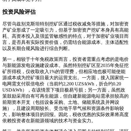
投资风险评估
尽管乌兹别克斯坦特别挖矿区通过税收减免等措施，对加密资
产矿业形成了一定吸引力，但基于加密资产挖矿本身具有高能
耗、高资本投入及强监管敏感性的特点，对于加密矿业项目而
言，是否具有实际投资价值，仍需结合能源成本、主体适配性
以及长期合规风险进行综合判断。
第一，相较于十年免税政策而言，投资者需重点考虑的是电价
与新能源发电设施建设成本。虽然特别挖矿区至2035年免征挖
矿所得税，仅收取收入1%的管理费，但相应地也极可能使能
源成本成为挖矿项目最大的运营支出。一方面，接入国家统一
电网需支付双倍电价（当前约2,200 UZS/kWh，折合约0.20
USD/kWh），在该情景下项目极易亏损；另一方面，虽然政
策鼓励采用自有可再生能源，但自建新能源电站需承担较高的
前期资本开支（包括设备采购、土地、储能系统及并网设
施），且建设周期较长、受当地干旱气候和资源条件影响较
大，影响整体项目的回报。因此，税收优惠的实际效果将高度
依赖投资者在新能源领域的技术与资金实力。