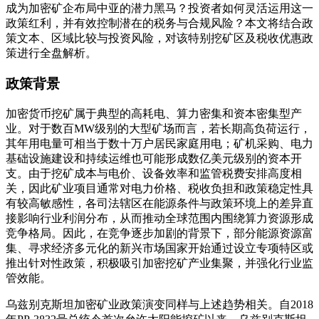
成为加密矿企布局中亚的潜力黑马？投资者如何灵活运用这一
政策红利，并有效控制潜在的税务与合规风险？本文将结合政
策文本、区域比较与投资风险，对该特别挖矿区及税收优惠政
策进行全盘解析。
政策背景
加密货币挖矿属于典型的高耗电、算力密集和资本密集型产
业。对于数百MW级别的大型矿场而言，若长期高负荷运行，
其年用电量可相当于数十万户居民家庭用电；矿机采购、电力
基础设施建设和持续运维也可能形成数亿美元级别的资本开
支。由于挖矿成本与电价、设备效率和监管税费安排高度相
关，因此矿业项目通常对电力价格、税收负担和政策稳定性具
有较高敏感性，各司法辖区在能源条件与政策环境上的差异直
接影响行业利润分布，从而推动全球范围内围绕算力资源形成
竞争格局。因此，在竞争逐步加剧的背景下，部分能源资源富
集、寻求经济多元化的新兴市场国家开始通过设立专项特区或
推出针对性政策，积极吸引加密挖矿产业集聚，并强化行业监
管效能。
乌兹别克斯坦加密矿业政策演变同样与上述趋势相关。自2018