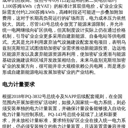
成本仍然较高。按照今年6月1日起适用的第二类电价组约
1,100苏姆/kWh（含VAT）的标准计算双倍电价，矿业企业实
际需支付约2,200苏姆/kWh，高峰时段还可能进一步叠加附加
费用，这对于长期高负荷运行的矿场而言，电力成本压力依然
较大。因此，尽管143号总统令放宽了能源来源限制，并允许
统一电网继续向矿区供电，但其制度设计实际上仍在通过价格
机制，引导矿业企业更多采用自建新能源、自备电站等供电模
式。尤其是允许利用废弃油气设施建设配套发电项目，表明乌
兹别克斯坦正试图借助加密矿业需求推动新能源投资、边远地
区能源开发以及废弃能源资源再利用，使加密矿业逐渐与能源
基础设施建设和区域开发政策相结合。未来乌兹别克斯坦加密
矿业的发展方向，很可能并非大规模依赖公共电网，而是逐步
形成自建新能源电站发展加密矿业的产业结构。
电力计量要求
根据2018年PQ-3832号总统令及NAPP后续配套规则，在全国
范围内开展加密挖矿活动时，如接入国家统一电力系统，则必
须安装单独的电力计量装置，并确保计量设备能够接入自动化
电力计量与控制系统。PQ-143号总统令延续了上述和新要
求，并未放松计量标准，要求特别矿区企业在接入统一电力系
统时，仍必须安装独立的电力计量装置，且该装置需兼容并接