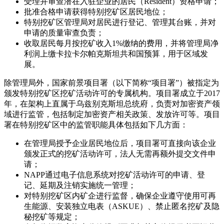
受理并审查潜在入驻企业的居民（Resident）资格申请；
批准合格申请获得特别挖矿区居民地位；
特别挖矿区管理局对居民进行登记、管理其台账，并对
申请的质量审查负责；
收取居民每月按挖矿收入1%缴纳的费用，并将管理局净
利润上缴卡拉卡尔帕克斯坦共和国预算，用于区域发
展。
除管理局外，国家前景项目署（以下简称“项目署”）被指定为
颁发特别挖矿区挖矿活动许可的专属机构。项目署成立于2017
年，在架构上直属于乌兹别克斯坦总统府，负责对加密资产领
域进行监管，包括制定加密资产相关政策、发放许可等。项目
署在特别挖矿区中的监管职能具体包括如下几方面：
在管理局授予企业居民地位后，项目署可直接向该企业
颁发正式的挖矿活动许可，法人无需再额外提交文件申
请；
NAPP通过电子信息系统对挖矿活动许可的申请、登
记、延期及注销实施统一管理；
对特别挖矿区内矿企进行监督，确保企业遵守使用可再
生能源、安装独立电表（ASKUE）、禁止匿名挖矿及隐
秘挖矿等规定；