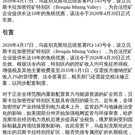
2026年4月17日，乌兹别克斯坦总统签署PQ-143号令，设立贝
斯卡拉加密挖矿特别区（Besqala Mining Valley），为合法挖矿
企业提供长达10年的免税优惠，该法令于2026年4月20日正式
生效。
引言
2026年4月17日，乌兹别克斯坦总统签署PQ-143号令，设立贝
斯卡拉加密挖矿特别区（Besqala Mining Valley），为合法挖矿
企业提供长达10年的免税优惠，该法令于2026年4月20日正式
生效。根据法令内容，特别区内的挖矿收入均可免征所得税、
增值税及其他主要税费直至2035年1月1日，仅需按月缴纳挖矿
收入1%的管理费。法令签署后，相关部门还需提交税法修正
案，以同步配套制度。
对于正在全球范围内重新配置算力与能源资源的矿企而言，贝
斯卡拉加密挖矿特别区无疑具有强烈的吸引力。近年来，全球
加密挖矿产业持续受到电力成本上升、监管趋严与地缘政治变
化的影响，如美国部分州开始加强电网监管与环保审查，哈萨
克斯坦在经历电力危机后逐步提高矿业税负，俄罗斯则受到国
际制裁及跨境结算限制影响。在此背景下，乌兹别克斯坦此次
推出的贝斯卡拉特别挖矿区，能否凭借专属挖矿的长期税优，