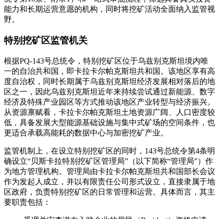
能力和长期运营意愿的机构，同时将挖矿活动全面纳入监管视
野。
特别挖矿区监管机关
根据PQ-143号总统令，特别挖矿区位于乌兹别克斯坦境内唯
一的自治共和国，即卡拉卡尔帕克斯坦共和国。该地区享有高
度自治权，同时长期属于乌兹别克斯坦经济发展相对落后的地
区之一，因此乌兹别克斯坦近年来持续尝试通过新能源、数字
经济及特殊产业园区等方式推动该地区产业转型与经济振兴。
从资源禀赋看，卡拉卡尔帕克斯坦土地资源广阔、人口密度较
低，具备发展大型能源基础设施与集中式矿场的空间条件，也
更适合承载高能耗的数据中心与加密挖矿产业。
监管机制上，在设立特别挖矿区的同时，143号总统令第4条明
确设立“贝斯卡拉特别挖矿区管理局”（以下简称“管理局”）作
为地方管理机构。管理局由卡拉卡尔帕克斯坦共和国部长会议
作为发起人成立，并以有限责任公司形式设立，直接隶属于地
区政府，负责特别挖矿区的日常管理和运营。具体而言，其主
要职责包括：