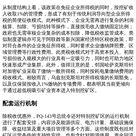
从制度结构上看，该政策在免征企业所得税的同时，按挖矿收
入收取1%的管理费，形成了有别于传统利润导向型企业所得
税的简便征收模式。此种模式下，企业无需再进行复杂的利润
核算、扣除、亏损结转等操作，直接按毛收入缴纳固定比例；
政府也无需审核企业复杂的成本扣除，降低税收监管成本。类
似制度逻辑亦可见于阿联酋等新兴国家经济特区税收政策，即
对符合条件的企业免征所得税，同时要求企业缴纳牌照费、区
域管理费等行政性费用。此类税收模式对于高资本投入、初期
亏损但收入规模大的行业具有一定吸引力，同时也可助力地区
快速形成产业集群。此外，值得注意的是，邻国哈萨克斯坦针
对加密矿业采取了缴纳一般所得税，同时按耗电量缴纳费用的
税收模式。相较而言，乌兹别克斯坦对所得税项的长期豁免，
以及仅保留按收入1%缴纳的专项费用，都表明其当前更倾向
于通过超低税吸引矿业资本进入特别挖矿区。
配套运行机制
除税收优惠外，PQ-143号总统令还对特别挖矿区的运行机制
进行了配套安排，内容涉及能源供应、电力计量、基础设施保
障、收益结算及重大项目管理等多个方面。这些制度既包括对
矿区运营条件的支持性安排，也包含针对能源使用、资金回流