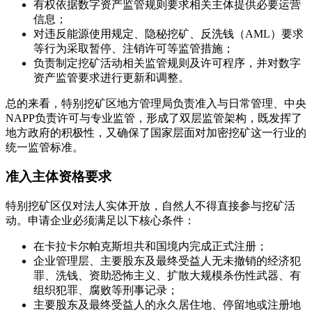
有权依据数字资产监管规则要求相关主体提供必要运营
信息；
对违反能源使用规定、隐秘挖矿、反洗钱（AML）要求
等行为采取暂停、注销许可等监管措施；
负责制定挖矿活动相关监管规则及许可程序，并对数字
资产监管要求进行更新和调整。
总的来看，特别挖矿区地方管理局负责准入与日常管理、中央
NAPP负责许可与专业监管，形成了双层监管架构，既发挥了
地方政府的积极性，又确保了国家层面对加密挖矿这一行业的
统一监管标准。
准入主体资格要求
特别挖矿区仅对法人实体开放，自然人不得直接参与挖矿活
动。申请企业必须满足以下核心条件：
在卡拉卡尔帕克斯坦共和国境内完成正式注册；
企业管理层、主要股东及最终受益人无未撤销的经济犯
罪、洗钱、资助恐怖主义、扩散大规模杀伤性武器、有
组织犯罪、腐败等刑事记录；
主要股东及最终受益人的永久居住地、停留地或注册地