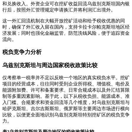
和兑换收入。外资企业可在挖矿收益回流乌兹别克斯坦国内银
行后，按照外汇管理规定申请换汇并将利润汇出境外。
这一外汇回流机制在大幅开放挖矿活动和给予税收优惠的同
时，确保了外汇收入留在国内，支持卡拉卡尔帕克斯坦地区经
济发展；同时也强化金融监管、防范洗钱风险，便于追踪资金
流向。
税负竞争力分析
乌兹别克斯坦与周边国家税收政策比较
仅考察单一税率并不足以反映一个地区的真实税负水平。挖矿
项目的经营成本，往往同时受到企业所得税、增值税、电价及
能源附加费、许可和备案要求、日常合规成本以及外汇结算限
制等多重因素影响。基于此，以下从税收负担、能源成本、准
入门槛、合规要求和资金回流等几个维度，对乌兹别克斯坦与
哈萨克斯坦、吉尔吉斯斯坦、俄罗斯等主要周边市场进行横向
比较，以便更全面地识别乌兹别克斯坦特别挖矿区的税负竞争
力。
表2乌兹别克斯坦及周边地区的税收政策比较