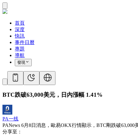
首頁
深度
快訊
事件日曆
專題
導航
發現
BTC跌破63,000美元，日內漲幅 1.41%
PA一线
PANews 6月8日消息，歐易OKX行情顯示，BTC剛跌破63,000美
分享至：