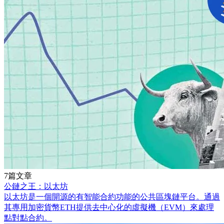
7篇文章
公鏈之王：以太坊
以太坊是一個開源的有智能合約功能的公共區塊鏈平台。通過
其專用加密貨幣ETH提供去中心化的虛擬機（EVM）來處理
點對點合約。