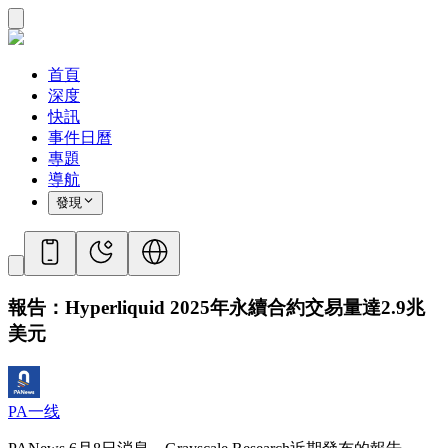
首頁
深度
快訊
事件日曆
專題
導航
發現
報告：Hyperliquid 2025年永續合約交易量達2.9兆
美元
PA一线