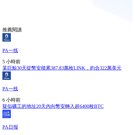
推薦閱讀
PA一线
5 小時前
某巨鯨30天從幣安積累387.83萬枚LINK，約合322萬美元
PA一线
6 小時前
疑似礦工的地址20天內向幣安轉入超6400枚BTC
PA日报