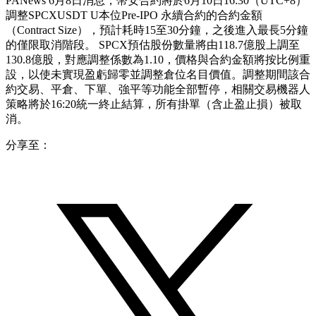
PANews 6月8日消息，幣安合約將於6月10日16:30（UTC+8）
調整SPCXUSDT U本位Pre-IPO 永續合約的合約金額
（Contract Size），預計耗時15至30分鐘，之後進入最長5分鐘
的僅限取消階段。 SPCX預估股份數量將由118.7億股上調至
130.8億股，對應調整係數為1.10，價格與合約金額將按比例重
設，以使未實現盈虧歸零並調整倉位名目價值。調整期間該合
約交易、平倉、下單、強平等功能全部暫停，相關交易機器人
策略將於16:20統一終止結算，所有掛單（含止盈止損）被取
消。
分享至：