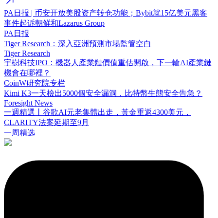
PA日报 | 币安开放美股资产转仓功能；Bybit就15亿美元黑客
事件起诉朝鲜和Lazarus Group
PA日报
Tiger Research：深入亞洲預測市場監管空白
Tiger Research
宇樹科技IPO：機器人產業鏈價值重估開啟，下一輪AI產業鏈
機會在哪裡？
CoinW研究院专栏
Kimi K3一天檢出5000個安全漏洞，比特幣生態安全告急？
Foresight News
一週精選丨谷歌AI元老集體出走，黃金重返4300美元，
CLARITY法案延期至9月
一周精选