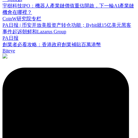
宇樹科技IPO：機器人產業鏈價值重估開啟，下一輪AI產業鏈
機會在哪裡？
CoinW研究院专栏
PA日报 | 币安开放美股资产转仓功能；Bybit就15亿美元黑客
事件起诉朝鲜和Lazarus Group
PA日报
創業者必看攻略：香港政府創業補貼百萬港幣
Biteye