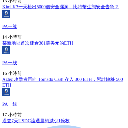
13 小時前
Kimi K3一天檢出5000個安全漏洞，比特幣生態安全告急？
PA一线
14 小時前
某新地址首次建倉381萬美元的ETH
PA一线
16 小時前
Aztec 攻擊者再向 Tornado Cash 存入 300 ETH，累計轉移 500
ETH
PA一线
17 小時前
過去7天USDC流通量約減少1億枚