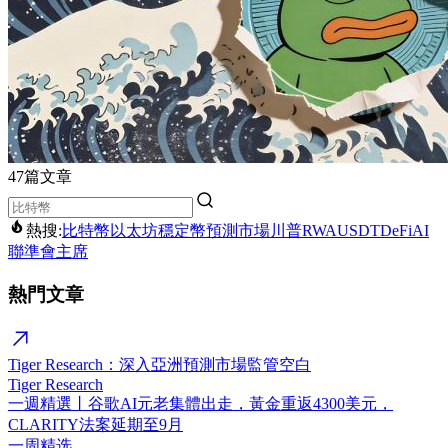
47篇文章
熱搜:
比特幣
以太坊
穩定幣
預測市場
川普
RWA
USDT
DeFi
AI
聯準會主席
熱門文章
Tiger Research：深入亞洲預測市場監管空白
Tiger Research
一週精選丨谷歌AI元老集體出走，黃金重返4300美元，
CLARITY法案延期至9月
一周精选