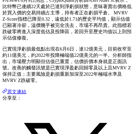
PANews 6月9日消息，CryptoQuant分析師Axel Adler Jr.表示，
比特幣已連續22天處於已達到淨虧損狀態，意味著賣出價格低
於買入價的交易持續占主導，持有者正在虧損平倉。 MVRV
Z-Score指標已降至0.32，遠低於1.71的歷史平均值，顯示估值
已顯著冷卻，溢價幾乎被完全洗去，市場不再昂貴。此指標若
跌破零將進入深度低估及投降區，若回升至歷史均值以上則預
示估值修復。
已實現淨虧損最低點出現在6月6日，達12億美元，目前收窄至
約11億美元，約2022年投降極端值22億美元的一半。分析師指
出，市場壓力明顯但估值已重置，估價折價本身就是正面訊
號。改善的觸發訊號是已實現淨盈虧回歸零及以上且MVRV Z
保持正值；主要風險是虧損重新加深至2022年極端水準及
MVRV Z跌破零。
原文連結
分享至：