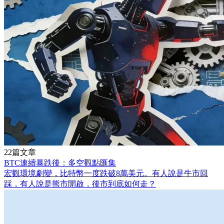
22篇文章
BTC連續暴跌後：多空觀點匯集
宏觀環境劇變，比特幣一度跌破8萬美元。有人說是牛市回
踩，有人說是熊市開啟，後市到底如何走？