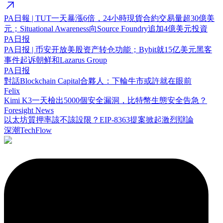
PA日報 | TUT一天暴漲6倍，24小時現貨合約交易量超30億美
元；Situational Awareness向Source Foundry追加4億美元投資
PA日报
PA日报 | 币安开放美股资产转仓功能；Bybit就15亿美元黑客
事件起诉朝鲜和Lazarus Group
PA日报
對話Blockchain Capital合夥人：下輪牛市或許就在眼前
Felix
Kimi K3一天檢出5000個安全漏洞，比特幣生態安全告急？
Foresight News
以太坊質押率該不該設限？EIP-8363提案掀起激烈辯論
深潮TechFlow