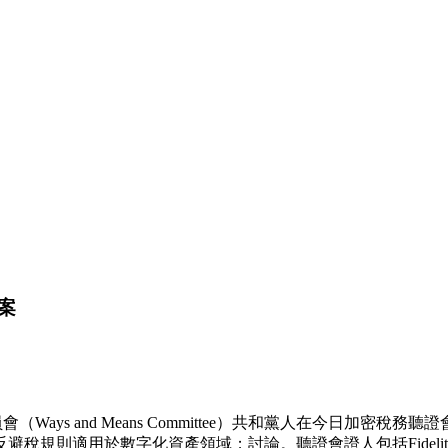
案
院籌款委員會（Ways and Means Committee）共和黨人
用於數字化資產領域；討論。聽證會證人包括Fidelity 副總裁兼高