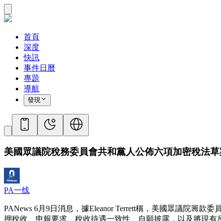
首頁
深度
快訊
事件日曆
專題
導航
發現
美國眾議院稅務委員會共和黨人公佈六項加密稅法草
PA一线
PANews 6月9日消息，據Eleanor Terrett稱，美國眾議
押稅收、申報要求、稅收待遇一致性、自願披露，以及將現有反避稅規則適