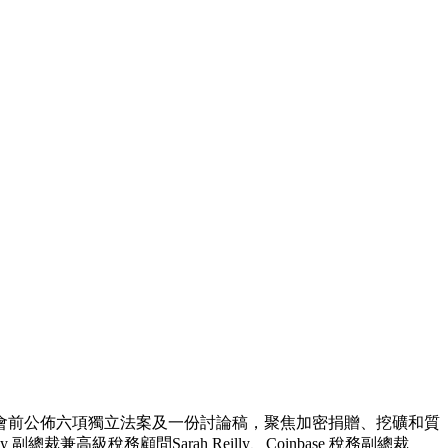
在今日加密稅務聽證會前公佈六項獨立法案及一份討論稿，聚焦加密捐贈、挖礦和質
級稅務顧問Sarah Reilly、Coinbase 稅務副總裁