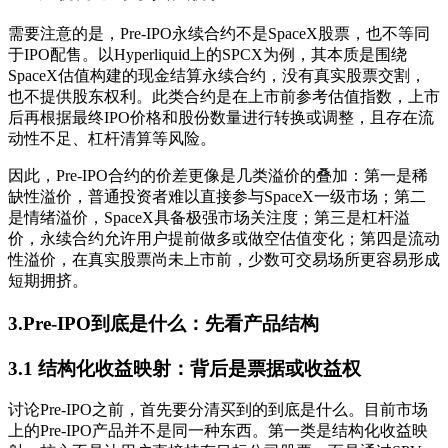
需要注意的是，Pre-IPO永续合约不是SpaceX股票，也不等同
于IPO配售。以Hyperliquid上的SPCX为例，其本质是围绕
SpaceX估值构建的现金结算永续合约，没有真实股票交割，
也不提供股东权利。此类合约是在上市前参考估值指数，上市
后再根据最终IPO价格和股份数量进行转换或调整，且存在流
动性不足、杠杆清算等风险。
因此，Pre-IPO合约的价差更像是几类溢价的叠加：第一是稀
缺性溢价，普通投资者难以直接参与SpaceX一级市场；第二
是情绪溢价，SpaceX具备极强市场关注度；第三是杠杆溢
价，永续合约允许用户提前做多或做空估值变化；第四是流动
性溢价，在真实股票尚未上市前，少数可交易场所更容易形成
短期拥挤。
3.Pre-IPO到底是什么：先看产品结构
3.1 结构化收益映射：背后是票据或收益权
讨论Pre-IPO之前，首先要分清买到的到底是什么。目前市场
上的Pre-IPO产品并不是同一种东西。第一类是结构化收益映