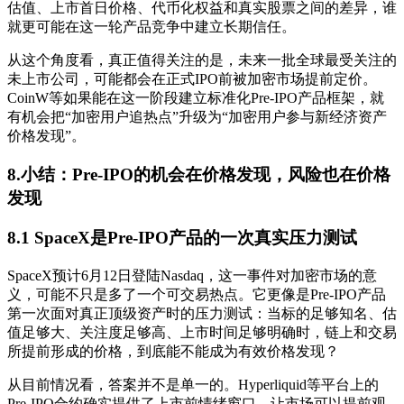
估值、上市首日价格、代币化权益和真实股票之间的差异，谁
就更可能在这一轮产品竞争中建立长期信任。
从这个角度看，真正值得关注的是，未来一批全球最受关注的
未上市公司，可能都会在正式IPO前被加密市场提前定价。
CoinW等如果能在这一阶段建立标准化Pre-IPO产品框架，就
有机会把“加密用户追热点”升级为“加密用户参与新经济资产
价格发现”。
8.小结：Pre-IPO的机会在价格发现，风险也在价格
发现
8.1 SpaceX是Pre-IPO产品的一次真实压力测试
SpaceX预计6月12日登陆Nasdaq，这一事件对加密市场的意
义，可能不只是多了一个可交易热点。它更像是Pre-IPO产品
第一次面对真正顶级资产时的压力测试：当标的足够知名、估
值足够大、关注度足够高、上市时间足够明确时，链上和交易
所提前形成的价格，到底能不能成为有效价格发现？
从目前情况看，答案并不是单一的。Hyperliquid等平台上的
Pre-IPO合约确实提供了上市前情绪窗口，让市场可以提前观