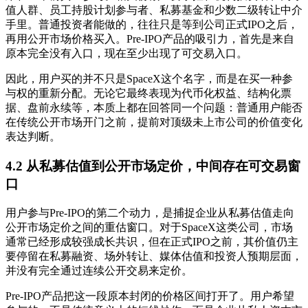
值人群、员工持股计划参与者、私募基金和少数二级转让中介
手里。普通投资者能做的，往往只是等到公司正式IPO之后，
再用公开市场价格买入。Pre-IPO产品的吸引力，首先是来自
原本完全没有入口，现在至少出现了可交易入口。
因此，用户买的并不只是SpaceX这个名字，而是在买一种参
与权的重新分配。无论它最终表现为代币化权益、结构化票
据、盘前永续等，本质上都在回答同一个问题：普通用户能否
在传统公开市场开门之前，提前对顶级未上市公司的价值变化
表达判断。
4.2 从私募估值到公开市场定价，中间存在可交易窗
口
用户参与Pre-IPO的第二个动力，是捕捉企业从私募估值走向
公开市场定价之间的重估窗口。对于SpaceX这类公司，市场
通常已经形成较强成长共识，但在正式IPO之前，其价值仍主
要停留在私募融资、场外转让、媒体估值和投资人预期层面，
并没有完全通过连续公开交易来定价。
Pre-IPO产品把这一段原本封闭的价格区间打开了。用户希望