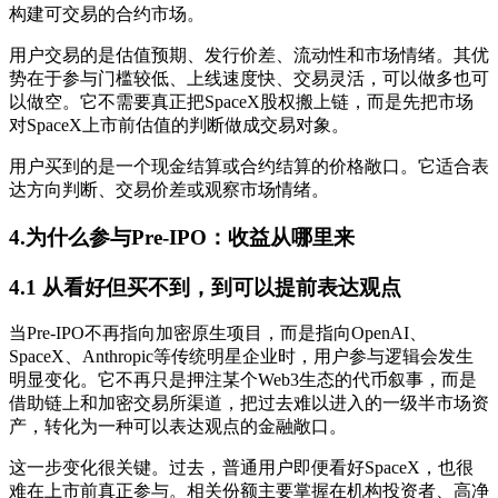
构建可交易的合约市场。
用户交易的是估值预期、发行价差、流动性和市场情绪。其优
势在于参与门槛较低、上线速度快、交易灵活，可以做多也可
以做空。它不需要真正把SpaceX股权搬上链，而是先把市场
对SpaceX上市前估值的判断做成交易对象。
用户买到的是一个现金结算或合约结算的价格敞口。它适合表
达方向判断、交易价差或观察市场情绪。
4.为什么参与Pre-IPO：收益从哪里来
4.1 从看好但买不到，到可以提前表达观点
当Pre-IPO不再指向加密原生项目，而是指向OpenAI、
SpaceX、Anthropic等传统明星企业时，用户参与逻辑会发生
明显变化。它不再只是押注某个Web3生态的代币叙事，而是
借助链上和加密交易所渠道，把过去难以进入的一级半市场资
产，转化为一种可以表达观点的金融敞口。
这一步变化很关键。过去，普通用户即便看好SpaceX，也很
难在上市前真正参与。相关份额主要掌握在机构投资者、高净