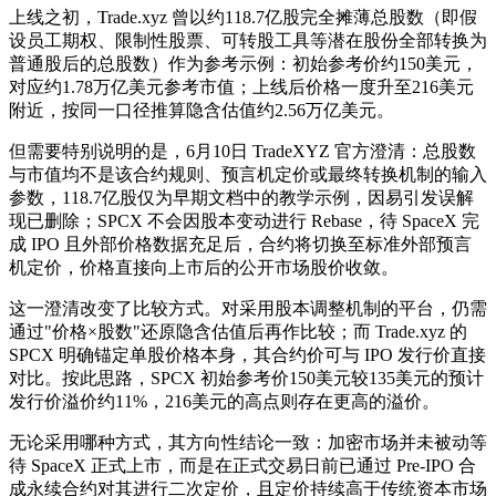
上线之初，Trade.xyz 曾以约118.7亿股完全摊薄总股数（即假
设员工期权、限制性股票、可转股工具等潜在股份全部转换为
普通股后的总股数）作为参考示例：初始参考价约150美元，
对应约1.78万亿美元参考市值；上线后价格一度升至216美元
附近，按同一口径推算隐含估值约2.56万亿美元。
但需要特别说明的是，6月10日 TradeXYZ 官方澄清：总股数
与市值均不是该合约规则、预言机定价或最终转换机制的输入
参数，118.7亿股仅为早期文档中的教学示例，因易引发误解
现已删除；SPCX 不会因股本变动进行 Rebase，待 SpaceX 完
成 IPO 且外部价格数据充足后，合约将切换至标准外部预言
机定价，价格直接向上市后的公开市场股价收敛。
这一澄清改变了比较方式。对采用股本调整机制的平台，仍需
通过"价格×股数"还原隐含估值后再作比较；而 Trade.xyz 的
SPCX 明确锚定单股价格本身，其合约价可与 IPO 发行价直接
对比。按此思路，SPCX 初始参考价150美元较135美元的预计
发行价溢价约11%，216美元的高点则存在更高的溢价。
无论采用哪种方式，其方向性结论一致：加密市场并未被动等
待 SpaceX 正式上市，而是在正式交易日前已通过 Pre-IPO 合
成永续合约对其进行二次定价，且定价持续高于传统资本市场