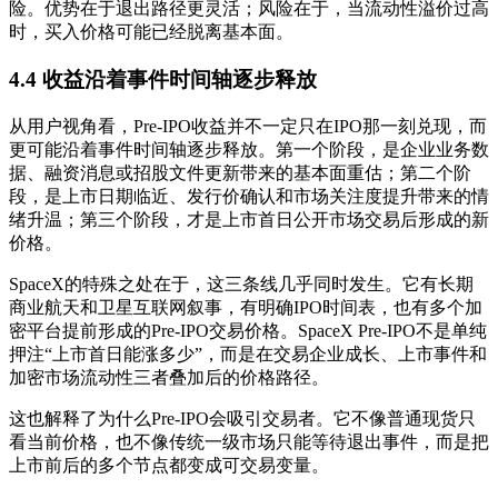
险。优势在于退出路径更灵活；风险在于，当流动性溢价过高
时，买入价格可能已经脱离基本面。
4.4 收益沿着事件时间轴逐步释放
从用户视角看，Pre-IPO收益并不一定只在IPO那一刻兑现，而
更可能沿着事件时间轴逐步释放。第一个阶段，是企业业务数
据、融资消息或招股文件更新带来的基本面重估；第二个阶
段，是上市日期临近、发行价确认和市场关注度提升带来的情
绪升温；第三个阶段，才是上市首日公开市场交易后形成的新
价格。
SpaceX的特殊之处在于，这三条线几乎同时发生。它有长期
商业航天和卫星互联网叙事，有明确IPO时间表，也有多个加
密平台提前形成的Pre-IPO交易价格。SpaceX Pre-IPO不是单纯
押注“上市首日能涨多少”，而是在交易企业成长、上市事件和
加密市场流动性三者叠加后的价格路径。
这也解释了为什么Pre-IPO会吸引交易者。它不像普通现货只
看当前价格，也不像传统一级市场只能等待退出事件，而是把
上市前后的多个节点都变成可交易变量。