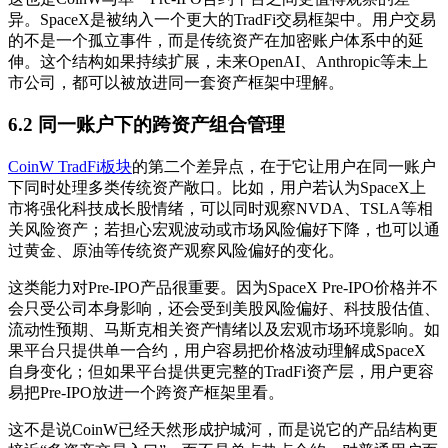
异。SpaceX是被纳入一个更大的TradFi交易框架中。用户交易
的不是一个孤立事件，而是传统资产在加密账户体系中的延
伸。这个结构如果持续扩展，未来OpenAI、Anthropic等未上
市公司，都可以被放进同一套资产框架中理解。
6.2 同一账户下的跨资产组合管理
CoinW TradFi板块
的第二个差异点，在于它让用户在同一账户
下同时处理多类传统资产敞口。比如，用户若认为SpaceX上
市将强化科技成长股情绪，可以同时观察NVDA、TSLA等相
关风险资产；若担心宏观波动或市场风险偏好下降，也可以通
过黄金、原油等传统资产观察风险偏好的变化。
这类能力对Pre-IPO产品很重要。因为SpaceX Pre-IPO价格并不
会只受公司本身影响，还会受到美股风险偏好、科技股估值、
流动性预期、马斯克相关资产情绪以及宏观市场环境影响。如
果平台只提供单一合约，用户容易把价格波动理解成SpaceX
自身变化；但如果平台提供更完整的TradFi资产层，用户更容
易把Pre-IPO放进一个跨资产框架里看。
这不是说CoinW已经天然形成护城河，而是说它的产品结构更