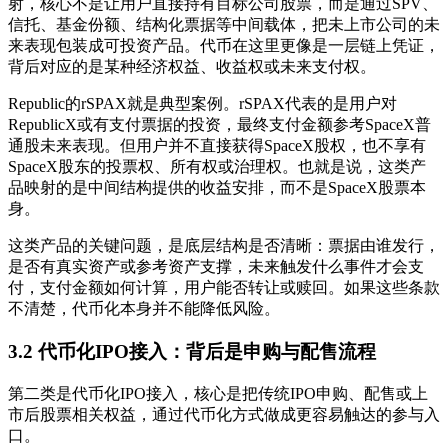
射，核心不是让用户直接持有目标公司股票，而是通过SPV、
信托、基金份额、结构化票据等中间载体，把未上市公司的未
来表现包装成可投资产品。代币在这里更像是一层链上凭证，
背后对应的是某种经济权益、收益权或未来支付权。
Republic的rSPAX就是典型案例。rSPAX代表的是用户对
RepublicX或有支付票据的投资，最终支付金额参考SpaceX普
通股未来表现。但用户并不直接获得SpaceX股权，也不享有
SpaceX股东的投票权、所有权或治理权。也就是说，这类产
品映射的是中间结构提供的收益安排，而不是SpaceX股票本
身。
这类产品的关键问题，是底层结构是否清晰：票据由谁发行，
是否有真实资产或参考资产支撑，未来触发什么事件才会支
付，支付金额如何计算，用户能否转让或赎回。如果这些条款
不清楚，代币化本身并不能降低风险。
3.2 代币化IPO接入：背后是申购与配售流程
第二类是代币化IPO接入，核心是把传统IPO申购、配售或上
市后股票相关权益，通过代币化方式做成更容易触达的参与入
口。