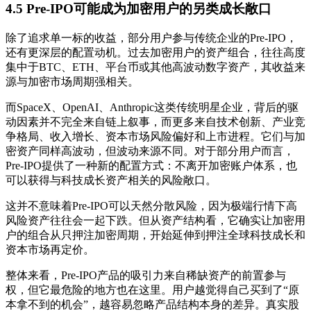
4.5 Pre-IPO可能成为加密用户的另类成长敞口
除了追求单一标的收益，部分用户参与传统企业的Pre-IPO，
还有更深层的配置动机。过去加密用户的资产组合，往往高度
集中于BTC、ETH、平台币或其他高波动数字资产，其收益来
源与加密市场周期强相关。
而SpaceX、OpenAI、Anthropic这类传统明星企业，背后的驱
动因素并不完全来自链上叙事，而更多来自技术创新、产业竞
争格局、收入增长、资本市场风险偏好和上市进程。它们与加
密资产同样高波动，但波动来源不同。对于部分用户而言，
Pre-IPO提供了一种新的配置方式：不离开加密账户体系，也
可以获得与科技成长资产相关的风险敞口。
这并不意味着Pre-IPO可以天然分散风险，因为极端行情下高
风险资产往往会一起下跌。但从资产结构看，它确实让加密用
户的组合从只押注加密周期，开始延伸到押注全球科技成长和
资本市场再定价。
整体来看，Pre-IPO产品的吸引力来自稀缺资产的前置参与
权，但它最危险的地方也在这里。用户越觉得自己买到了“原
本拿不到的机会”，越容易忽略产品结构本身的差异。真实股