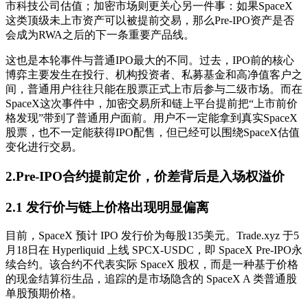
市科技公司估值；加密市场则更关心另一件事：如果SpaceX
这类顶级未上市资产可以被提前交易，那么Pre-IPO资产是否
会成为RWA之后的下一条重要产品线。
这也是本轮事件与普通IPO最大的不同。过去，IPO前的核心
博弈主要发生在投行、机构投资者、私募基金和高净值客户之
间，普通用户往往只能在股票正式上市后参与二级市场。而在
SpaceX这次事件中，加密交易所和链上平台提前把“上市前价
格发现”带到了普通用户面前。用户不一定能拿到真实SpaceX
股票，也不一定能获得IPO配售，但已经可以围绕SpaceX估值
变化进行交易。
2.Pre-IPO合约提前定价，价差背后是入场权溢价
2.1 发行价与链上价格出现明显偏离
目前，SpaceX 预计 IPO 发行价为每股135美元。Trade.xyz 于5
月18日在 Hyperliquid 上线 SPCX-USDC，即 SpaceX Pre-IPO永
续合约。该合约不代表实际 SpaceX 股权，而是一种基于价格
的现金结算衍生品，追踪的是市场隐含的 SpaceX A 类普通股
单股预期价格。