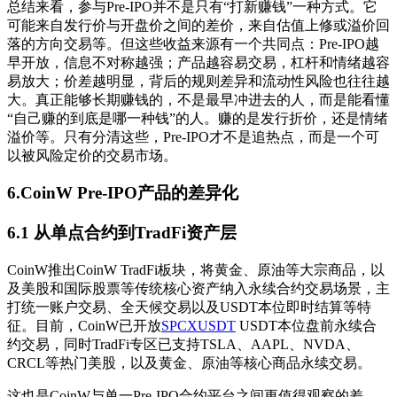
总结来看，参与Pre-IPO并不是只有“打新赚钱”一种方式。它
可能来自发行价与开盘价之间的差价，来自估值上修或溢价回
落的方向交易等。但这些收益来源有一个共同点：Pre-IPO越
早开放，信息不对称越强；产品越容易交易，杠杆和情绪越容
易放大；价差越明显，背后的规则差异和流动性风险也往往越
大。真正能够长期赚钱的，不是最早冲进去的人，而是能看懂
“自己赚的到底是哪一种钱”的人。赚的是发行折价，还是情绪
溢价等。只有分清这些，Pre-IPO才不是追热点，而是一个可
以被风险定价的交易市场。
6.CoinW Pre-IPO产品的差异化
6.1 从单点合约到TradFi资产层
CoinW推出CoinW TradFi板块，将黄金、原油等大宗商品，以
及美股和国际股票等传统核心资产纳入永续合约交易场景，主
打统一账户交易、全天候交易以及USDT本位即时结算等特
征。目前，CoinW已开放
SPCXUSDT
USDT本位盘前永续合
约交易，同时TradFi专区已支持TSLA、AAPL、NVDA、
CRCL等热门美股，以及黄金、原油等核心商品永续交易。
这也是CoinW与单一Pre-IPO合约平台之间更值得观察的差