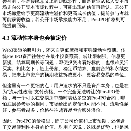
参与的，不是传统意义上的短线炒作，而是企业从私人资本市
场走向公开资本市场过程中，可能出现的估值再确认。若公开
市场愿意给予更高流动性溢价和更高成长估值，提前参与者就
可能获得收益；若公开市场承接能力不足，Pre-IPO价格则可
能提前回落。
4.3 流动性本身也会被定价
Web3渠道的吸引力，还来自更低摩擦和更强流动性预期。传
统Pre-IPO资产往往存在最小投资额高、转让限制强、信息更
新慢、结算周期长等问题，即便投资者看好标的，也很难灵活
买卖。相比之下，链上份额、稳定币结算、盘前合约和永续交
易，把未上市资产的预期收益拆成更小、更容易交易的单位。
但这里有一个更细的点：用户追求的不只是资产本身，也是在
为“流动性改善”支付价格。一个完全无法转让的Pre-IPO份
额，与一个可以在交易所中随时表达多空的Pre-IPO合约，哪
怕底层参考标的相同，市场给出的定价也可能不同。流动性越
好，参与者越多，价格往往越容易包含额外溢价。
因此，Pre-IPO的价格里，除了公司价值和上市预期，还包含
了交易便利性本身的价值。对用户来说，这既是优势，也是风