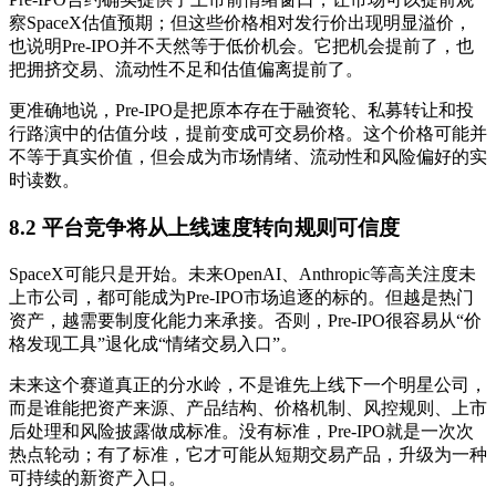
察SpaceX估值预期；但这些价格相对发行价出现明显溢价，
也说明Pre-IPO并不天然等于低价机会。它把机会提前了，也
把拥挤交易、流动性不足和估值偏离提前了。
更准确地说，Pre-IPO是把原本存在于融资轮、私募转让和投
行路演中的估值分歧，提前变成可交易价格。这个价格可能并
不等于真实价值，但会成为市场情绪、流动性和风险偏好的实
时读数。
8.2 平台竞争将从上线速度转向规则可信度
SpaceX可能只是开始。未来OpenAI、Anthropic等高关注度未
上市公司，都可能成为Pre-IPO市场追逐的标的。但越是热门
资产，越需要制度化能力来承接。否则，Pre-IPO很容易从“价
格发现工具”退化成“情绪交易入口”。
未来这个赛道真正的分水岭，不是谁先上线下一个明星公司，
而是谁能把资产来源、产品结构、价格机制、风控规则、上市
后处理和风险披露做成标准。没有标准，Pre-IPO就是一次次
热点轮动；有了标准，它才可能从短期交易产品，升级为一种
可持续的新资产入口。