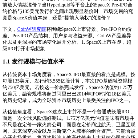
前放大情绪溢价？当Hyperliquid等平台上的SpaceX Pre-IPO合
约价格与135美元发行价之间出现明显差价时，市场交易的究
竟是SpaceX价值本身，还是“提前入场权”的溢价？
下文，
CoinW研究院
将围绕SpaceX上市背景、Pre-IPO合约价
差、Pre-IPO产品结构、用户参与收益来源、CoinW产品差异
化以及更深层的市场变化展开分析。1. SpaceX上市在即，超
级IPO打开市场想象
1.1 发行规模与估值水平
从传统资本市场角度看，SpaceX IPO最直接的看点是规模。按
每股135美元、发行约5.555亿股计算，本次IPO基础融资规模
约750亿美元。若按这一价格完成发行，SpaceX估值约1.75万
亿美元，融资规模将超过阿里巴巴2014年IPO时约218亿美元
的历史纪录，成为全球资本市场历史上最受关注的IPO之一。
从估值角度看，SpaceX这次上市并不是一个普通成长股IPO，
而是一次全球风险偏好测试。1.75万亿美元估值意味着市场并
不只是在定价一家火箭公司，而是在定价商业航天、卫星互联
网、未来深空探索以及马斯克个人叙事的组合资产。它能否被
公开市场承接，将直接影响其他高估值未上市科技公司的市场