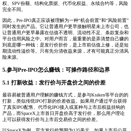
权、SPV份额、结构化票据、代币化权益、永续合约等，风险
完全不同。
因此，Pre-IPO真正应该被理解为一种“机会前置”和“风险前置”
同时发生的产品。它让普通用户更早接触明星未上市公司，也
让普通用户更早暴露在估值不透明、流动性不足、条款复杂和
平台信用风险之中。对用户而言，最重要的是弄清楚自己赚的
到底是哪一种钱：是发行价折价，是上市前估值上修，还是短
期流动性溢价等。只有先分清收益来源，才有可能真正分清风
险来源。
5.参与Pre-IPO怎么赚钱：可操作路径和边界
5.1 打新收益：发行价与开盘价之间的价差
最容易被普通用户理解的赚钱方式，是参与Kraken等平台的的
打新，类似传统IPO打新的价差收益。如果用户通过平台获得
了真实IPO配售、代币化IPO接入或某种与上市后权益挂钩的
产品，而SpaceX上市首日开盘价高于发行价，那么用户理论
上可以获得发行价与上市后交易价之间的价差。
以SpaceX为例，官方发行价预期为135美元。如果上市后公开