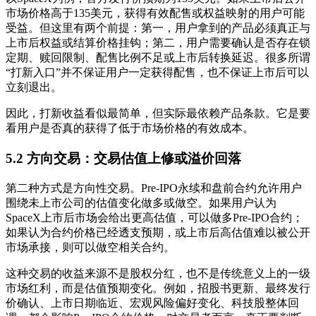
市场价格高于135美元，获得有效配售或权益映射的用户可能
受益。但这里有两个前提：第一，用户拿到的产品必须真正与
上市后权益或结算价格挂钩；第二，用户需要确认是否存在锁
定期、赎回限制、配售比例不足或上市后转换延迟。很多所谓
“打新入口”并不保证用户一定获得配售，也不保证上市后可以
立刻退出。
因此，打新收益看似最简单，但实际最依赖产品条款。它是要
看用户是否真的获得了低于市场价格的有效成本。
5.2 方向交易：交易估值上修或溢价回落
第二种方式是方向性交易。Pre-IPO永续和盘前合约允许用户
围绕未上市公司的估值变化做多或做空。如果用户认为
SpaceX上市后市场会给出更高估值，可以做多Pre-IPO合约；
如果认为合约价格已经透支预期，或上市后高估值难以被公开
市场承接，则可以做空相关合约。
这种交易的收益来源不是股权分红，也不是传统意义上的一级
市场红利，而是估值预期变化。例如，招股书更新、最终发行
价确认、上市日期临近、宏观风险偏好变化、科技股整体回