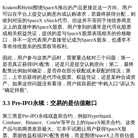
Kraken和Bybit围绕SpaceX推出的产品更接近这一方向。用户
可以在平台上提交认购意向或认购请求，若最终获得分配，则
收到对应的SpaceX xStock代币。但这并不等同于传统券商意
义上的直接申购SpaceX股票。用户拿到的通常是代币化股票
或相关权益凭证，提供的是与SpaceX股票表现相关的价格敞
口，并不一定代表用户直接登记成为SpaceX股东，也通常不
享有传统股东的投票权等权利。
因此，用户参与这类产品时，需要重点核对三个问题：第一，
是否真正获得IPO配售，还是只是提交认购意向；第二，最终
配售比例如何确定，是否存在部分获配或未获配的情况；第
三，上市后获得的是代币化股票、权益凭证，还是某种合成资
产。如果这些问题没有看清，用户就容易把“申购入口”误认为
“确定持股”。
3.3 Pre-IPO永续：交易的是估值敞口
第三类是Pre-IPO永续或盘前合约，例如Hyperliquid、
Coinbase、Binance、CoinW等平台上的SpaceX相关合约。这类
产品与前两类差异最大。它并不试图让用户获得SpaceX股
票、票据收益权或IPO配售资格，而是围绕SpaceX上市前估值