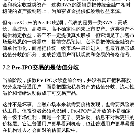
金和稳定收益类资产。这类RWA的逻辑是把传统金融中相对
稳健的资产搬到链上，为加密资金提供低波动收益来源。
但SpaceX带来的Pre-IPO热潮，代表的是另一类RWA：高成
长、高波动、高叙事、高不确定性的未上市资产。这类资产不
提供稳定收益，甚至不一定提供真实股权，但它满足了加密市
场最熟悉的一类需求：提前交易预期。它不是把传统金融资产
简单代币化，而是把传统一级市场中最难进入、也最容易形成
估值分歧的部分，变成普通用户可以观察和交易的价格信号。
7.2 Pre-IPO交易的是估值分歧
当前阶段，多数Pre-IPO永续盘前合约，并没有真正把私募股
权分发给普通用户，而是把围绕私募资产的估值分歧、流动性
溢价和情绪波动做成了可交易产品。
这并不是坏事。金融市场本来就需要价格发现，也需要风险表
达工具。但投资者必须意识到，Pre-IPO产品开放的不是确定
的一级市场红利，而是一个更早、更波动、信息不对称更强的
价格层。它让普通用户更早看到机会，也让普通用户更早暴露
在机构过去才会面对的估值风险中。