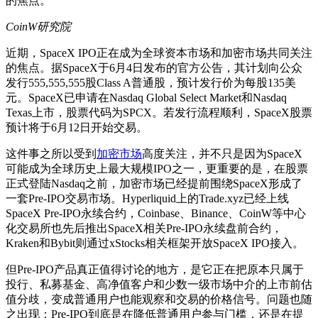
的焦点。
CoinW研究院
近期，SpaceX IPO正在成为全球资本市场和加密市场共同关注
的焦点。据SpaceX于6月4日发布的官方公告，其计划向公众
发行555,555,555股Class A普通股，预计发行价为每股135美
元。SpaceX已申请在Nasdaq Global Select Market和Nasdaq
Texas上市，股票代码为SPCX。若发行流程顺利，SpaceX股票
预计将于6月12日开始交易。
这件事之所以受到
加密市场
高度关注，并不只是因为SpaceX
可能成为全球历史上最大规模IPO之一，更重要的是，在股票
正式登陆Nasdaq之前，加密市场已经提前围绕SpaceX形成了
一套Pre-IPO交易市场。Hyperliquid上的Trade.xyz已经上线
SpaceX Pre-IPO永续合约，Coinbase、Binance、CoinW等中心
化交易所也先后推出SpaceX相关Pre-IPO永续盘前合约，
Kraken和Bybit则通过xStocks相关框架开放SpaceX IPO接入。
但Pre-IPO产品真正值得讨论的地方，是它正在把原本只属于
投行、私募基金、高净值客户和少数一级市场中介的上市前估
值分歧，变成普通用户也能观察和交易的价格信号。问题也随
之出现：Pre-IPO到底是在降低普通用户参与门槛，还是在提