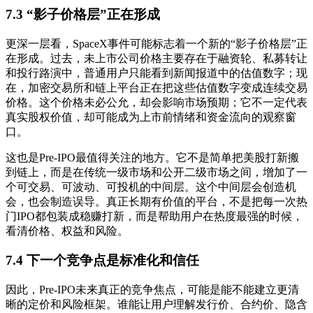
7.3 “影子价格层”正在形成
更深一层看，SpaceX事件可能标志着一个新的“影子价格层”正
在形成。过去，未上市公司价格主要存在于融资轮、私募转让
和投行路演中，普通用户只能看到新闻报道中的估值数字；现
在，加密交易所和链上平台正在把这些估值数字变成连续交易
价格。这个价格未必公允，却会影响市场预期；它不一定代表
真实股权价值，却可能成为上市前情绪和资金流向的观察窗
口。
这也是Pre-IPO最值得关注的地方。它不是简单把美股打新搬
到链上，而是在传统一级市场和公开二级市场之间，增加了一
个可交易、可波动、可投机的中间层。这个中间层会创造机
会，也会制造误导。真正长期有价值的平台，不是把每一次热
门IPO都包装成稳赚打新，而是帮助用户在热度最强的时候，
看清价格、权益和风险。
7.4 下一个竞争点是标准化和信任
因此，Pre-IPO未来真正的竞争焦点，可能是能不能建立更清
晰的定价和风险框架。谁能让用户理解发行价、合约价、隐含