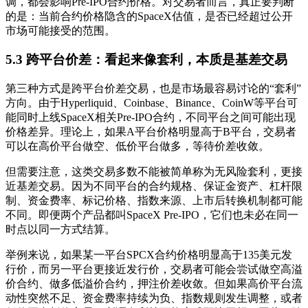
调，都会影响Pre-IPO合约价格。对交易者而言，真正要判断
的是：当前合约价格隐含的SpaceX估值，是否已经超过公开
市场可能接受的范围。
5.3 跨平台价差：看起来像套利，本质是基差交易
第三种方式是跨平台价差交易，也是市场最容易讨论的“套利”
方向。由于Hyperliquid、Coinbase、Binance、CoinW等平台可
能同时上线SpaceX相关Pre-IPO合约，不同平台之间可能出现
价格差异。理论上，如果A平台价格明显高于B平台，交易者
可以在高价平台做空、低价平台做多，等待价差收敛。
但需要注意，这类交易多数不能被简单称为无风险套利，更接
近基差交易。因为不同平台的合约规格、保证金资产、杠杆限
制、资金费率、标记价格、指数来源、上市后转换机制都可能
不同。即便两个产品都叫SpaceX Pre-IPO，它们也未必在同一
时点以同一方式结算。
举例来说，如果某一平台SPCX合约价格明显高于135美元发
行价，而另一平台更接近发行价，交易者可能会尝试做空高溢
价合约、做多低溢价合约，押注价差收敛。但如果高价平台流
动性突然不足、资金费率持续为负、指数规则发生调整，或者