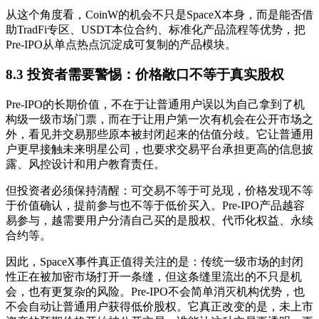
从这个角度看，CoinW的机会不只是SpaceX本身，而是能否借
助TradFi专区、USDT本位合约、标准化产品流程等优势，把
Pre-IPO从单点热点沉淀成可复制的产品模块。
8.3 投资者需要警惕：价格敞口不等于真实股权
Pre-IPO的长期价值，不在于让普通用户误以为自己拿到了机
构级一级市场门票，而在于让用户第一次有机会在公开市场之
外，看见并交易那些原本被封闭起来的估值分歧。它让普通用
户更早接触未来明星公司，也要求交易平台承担更高的信息披
露、风控设计和用户教育责任。
但投资者必须保持清醒：可交易不等于可兑现，价格发现不等
于价值确认，提前参与也不等于低价买入。Pre-IPO产品越容
易参与，越需要用户分清自己买的是股权、代币化权益、永续
合约等。
因此，SpaceX事件真正值得关注的是：传统一级市场的封闭
性正在被加密市场打开一条缝，但这条缝里流出的不只是机
会，也有更复杂的风险。Pre-IPO不会简单消灭机构优势，也
不会自动让普通用户获得低价股权。它真正改变的是，未上市