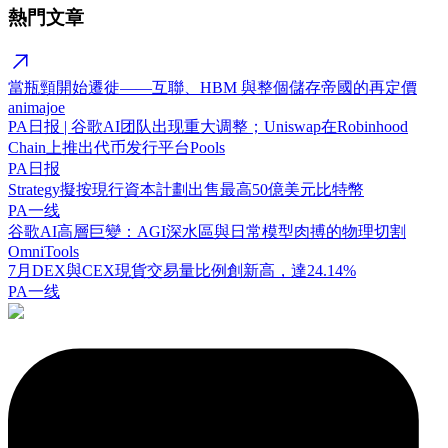
熱門文章
當瓶頸開始遷徙——互聯、HBM 與整個儲存帝國的再定價
animajoe
PA日报 | 谷歌AI团队出现重大调整；Uniswap在Robinhood
Chain上推出代币发行平台Pools
PA日报
Strategy擬按現行資本計劃出售最高50億美元比特幣
PA一线
谷歌AI高層巨變：AGI深水區與日常模型肉搏的物理切割
OmniTools
7月DEX與CEX現貨交易量比例創新高，達24.14%
PA一线