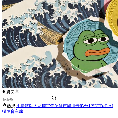
46篇文章
熱搜:
比特幣
以太坊
穩定幣
預測市場
川普
RWA
USDT
DeFi
AI
聯準會主席