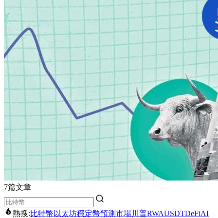
7篇文章
熱搜:
比特幣
以太坊
穩定幣
預測市場
川普
RWA
USDT
DeFi
AI