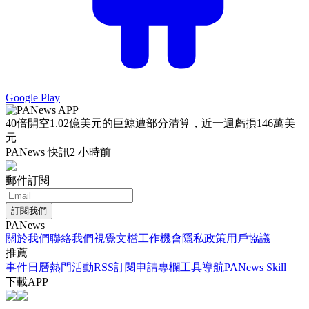
Google Play
40倍開空1.02億美元的巨鯨遭部分清算，近一週虧損146萬美
元
PANews 快訊
2 小時前
郵件訂閱
訂閱我們
PANews
關於我們
聯絡我們
視覺文檔
工作機會
隱私政策
用戶協議
推薦
事件日曆
熱門活動
RSS訂閱
申請專欄
工具導航
PANews Skill
下載APP