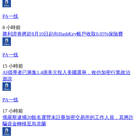
PA一线
8 小時前
勝利證券將於8月10日起向HashKey帳戶收取0.05%保險費
PA一线
15 小時前
AI倡導者已籌集1.4億美元投入美國選舉，效仿加密行業政治
遊說
PA一线
17 小時前
俄羅斯逮捕20餘名運營未註冊加密交易所的工作人員，其將詐
騙資金轉移至烏克蘭