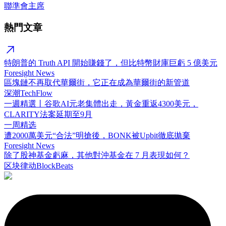
聯準會主席
熱門文章
特朗普的 Truth API 開始賺錢了，但比特幣財庫巨虧 5 億美元
Foresight News
區塊鏈不再取代華爾街，它正在成為華爾街的新管道
深潮TechFlow
一週精選丨谷歌AI元老集體出走，黃金重返4300美元，
CLARITY法案延期至9月
一周精选
遭2000萬美元“合法”明搶後，BONK被Upbit徹底拋棄
Foresight News
除了股神基金虧麻，其他對沖基金在 7 月表現如何？
区块律动BlockBeats