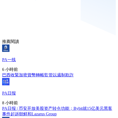
推薦閱讀
PA一线
6 小時前
巴西收緊加密貨幣轉帳監管以遏制欺詐
PA日报
8 小時前
PA日报 | 币安开放美股资产转仓功能；Bybit就15亿美元黑客
事件起诉朝鲜和Lazarus Group