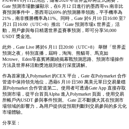
PANews 6月11日消息，隨著2026 年世界盃即將正式開賽，
Gate 預測市場數據顯示，在6 月12 日進行的墨西哥vs 南非比
賽預測事件中，墨西哥以69% 的預測勝率領跑，平手機率為
21%，南非獲勝機率為11%。同時，Gate 於6 月10 日16:00 至7
月21 日16:00（UTC+8）推出「Gate 預測市場x 世界盃」活
動，用戶參與每日精選世界盃賽事預測，即可分享50,000
USDT 獎金池。
此外，Gate Live 將於6 月11 日20:00（UTC+8） 舉辦「世界盃
預測之夜」特別直播，屆時，淘淘、熊貓哥、馬克如
Mcrowe、Eden等嘉賓將圍繞揭幕戰預測思路、預測市場操作
方法及世界杯活動獎池規則進行深度講解。
作為首家接入Polymarket 的CEX 平台，Gate 在Polymarket 合作
管道中保持領先地位，憑藉6 月10 日580 萬美元單日交易量穩
居Polymarket 合作管道第二。使用者可透過Gate App 直接存取
預測市場，從平台首頁Alpha 進入Polymarket 頁面，使用交易
所帳戶內USDT 參與事件預測。 Gate 正不斷擴大其在預測市
場領域的影響力，為用戶提供從預期判斷到交易參與的多元化
市場體驗。
分享至：