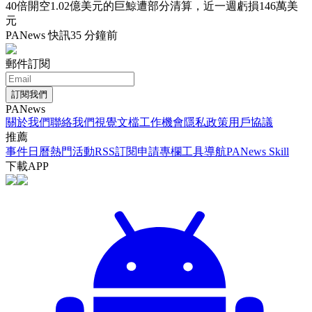
40倍開空1.02億美元的巨鯨遭部分清算，近一週虧損146萬美
元
PANews 快訊
35 分鐘前
郵件訂閱
訂閱我們
PANews
關於我們
聯絡我們
視覺文檔
工作機會
隱私政策
用戶協議
推薦
事件日曆
熱門活動
RSS訂閱
申請專欄
工具導航
PANews Skill
下載APP