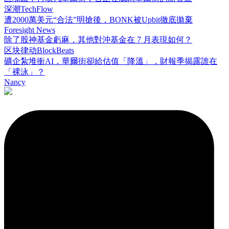
深潮TechFlow
遭2000萬美元“合法”明搶後，BONK被Upbit徹底拋棄
Foresight News
除了股神基金虧麻，其他對沖基金在 7 月表現如何？
区块律动BlockBeats
礦企紮堆衝AI，華爾街卻給估值「降溫」，財報季揭露誰在
「裸泳」？
Nancy