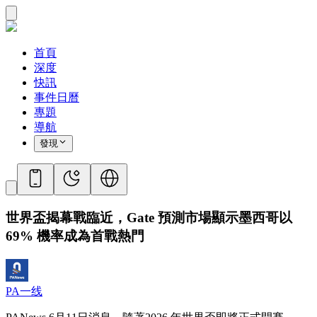
首頁
深度
快訊
事件日曆
專題
導航
發現
世界盃揭幕戰臨近，Gate 預測市場顯示墨西哥以
69% 機率成為首戰熱門
PA一线