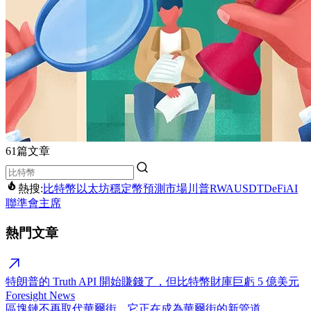
61篇文章
熱搜:
比特幣
以太坊
穩定幣
預測市場
川普
RWA
USDT
DeFi
AI
聯準會主席
熱門文章
特朗普的 Truth API 開始賺錢了，但比特幣財庫巨虧 5 億美元
Foresight News
區塊鏈不再取代華爾街，它正在成為華爾街的新管道