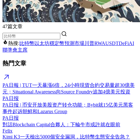
47篇文章
熱搜:
比特幣
以太坊
穩定幣
預測市場
川普
RWA
USDT
DeFi
AI
聯準會主席
熱門文章
PA日報 | TUT一天暴漲6倍，24小時現貨合約交易量超30億美
元；Situational Awareness向Source Foundry追加4億美元投資
PA日报
PA日报 | 币安开放美股资产转仓功能；Bybit就15亿美元黑客
事件起诉朝鲜和Lazarus Group
PA日报
對話Blockchain Capital合夥人：下輪牛市或許就在眼前
Felix
Kimi K3一天檢出5000個安全漏洞，比特幣生態安全告急？