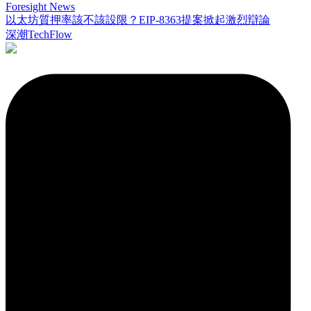
Foresight News
以太坊質押率該不該設限？EIP-8363提案掀起激烈辯論
深潮TechFlow