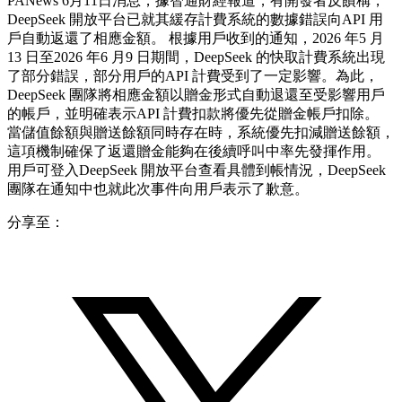
PANews 6月11日消息，據智通財經報道，有開發者反饋稱，
DeepSeek 開放平台已就其緩存計費系統的數據錯誤向API 用
戶自動返還了相應金額。 根據用戶收到的通知，2026 年5 月
13 日至2026 年6 月9 日期間，DeepSeek 的快取計費系統出現
了部分錯誤，部分用戶的API 計費受到了一定影響。為此，
DeepSeek 團隊將相應金額以贈金形式自動退還至受影響用戶
的帳戶，並明確表示API 計費扣款將優先從贈金帳戶扣除。
當儲值餘額與贈送餘額同時存在時，系統優先扣減贈送餘額，
這項機制確保了返還贈金能夠在後續呼叫中率先發揮作用。
用戶可登入DeepSeek 開放平台查看具體到帳情況，DeepSeek
團隊在通知中也就此次事件向用戶表示了歉意。
分享至：