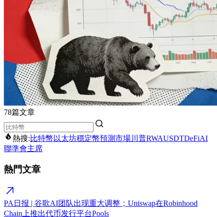
78篇文章
熱搜:
比特幣
以太坊
穩定幣
預測市場
川普
RWA
USDT
DeFi
AI
聯準會主席
熱門文章
PA日报 | 谷歌AI团队出现重大调整；Uniswap在Robinhood
Chain上推出代币发行平台Pools