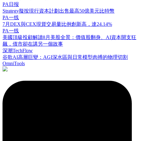
PA日报
Strategy擬按現行資本計劃出售最高50億美元比特幣
PA一线
7月DEX與CEX現貨交易量比例創新高，達24.14%
PA一线
美國頂級投顧解讀8月美股全景：價值股翻身、AI資本開支狂
飆，債市卻在講另一個故事
深潮TechFlow
谷歌AI高層巨變：AGI深水區與日常模型肉搏的物理切割
OmniTools