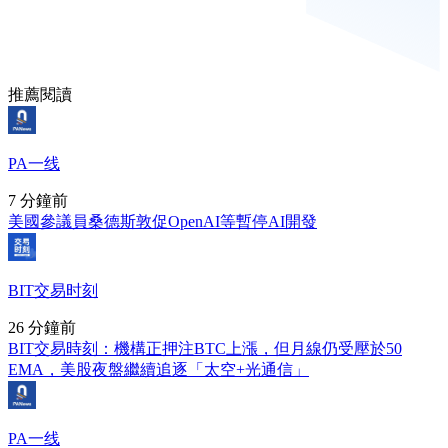
推薦閱讀
PA一线
7 分鐘前
美國參議員桑德斯敦促OpenAI等暫停AI開發
BIT交易时刻
26 分鐘前
BIT交易時刻：機構正押注BTC上漲，但月線仍受壓於50
EMA，美股夜盤繼續追逐「太空+光通信」
PA一线