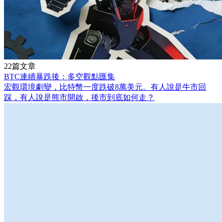
22篇文章
BTC連續暴跌後：多空觀點匯集
宏觀環境劇變，比特幣一度跌破8萬美元。有人說是牛市回
踩，有人說是熊市開啟，後市到底如何走？