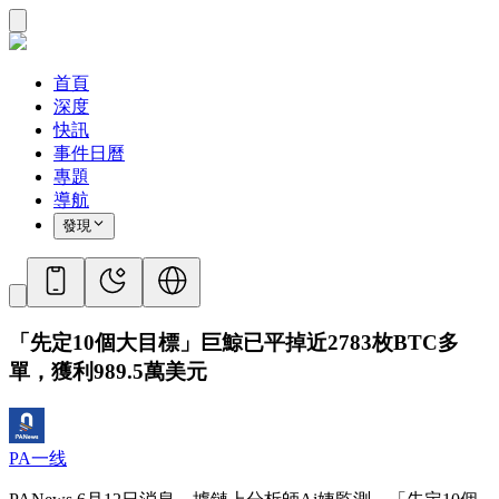
首頁
深度
快訊
事件日曆
專題
導航
發現
「先定10個大目標」巨鯨已平掉近2783枚BTC多
單，獲利989.5萬美元
PA一线