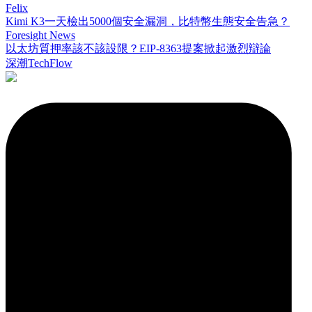
Felix
Kimi K3一天檢出5000個安全漏洞，比特幣生態安全告急？
Foresight News
以太坊質押率該不該設限？EIP-8363提案掀起激烈辯論
深潮TechFlow