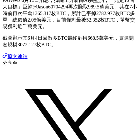
PANews 6月12日消息，據鏈上分析師Ai姨監測，「先定10個
大目標」巨鯨@Jason60704294再次賺取989.5萬美元。其在7小
時前再次平倉1365.317枚BTC，累計已平掉2782.977枚BTC多
單，總價值2.05億美元，目前僅剩最後52.352枚BTC，單幣交
易獲利近千萬美元。
截圖顯示其6月4日因做多BTC最終虧損668.5萬美元，實際開
倉規模3072.127枚BTC。
原文連結
分享至：