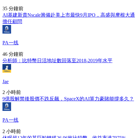
35 分鐘前
AI基建新貴Nscale籌備赴美上市最快9月IPO，高盛與摩根大通
擔任顧問
PA一线
46 分鐘前
分析師：比特幣日活地址數回落至2018-2019年水平
Jae
2 小時前
9億股解禁後股價不跌反飆，SpaceX的AI算力豪賭能撐多久？
PA一线
2 小時前
休眠超12年的某巨鯨轉移26.96枚比特幣，收益率達7975%