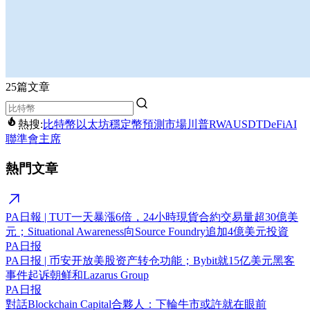
25篇文章
熱搜:
比特幣
以太坊
穩定幣
預測市場
川普
RWA
USDT
DeFi
AI
聯準會主席
熱門文章
PA日報 | TUT一天暴漲6倍，24小時現貨合約交易量超30億美
元；Situational Awareness向Source Foundry追加4億美元投資
PA日报
PA日报 | 币安开放美股资产转仓功能；Bybit就15亿美元黑客
事件起诉朝鲜和Lazarus Group
PA日报
對話Blockchain Capital合夥人：下輪牛市或許就在眼前