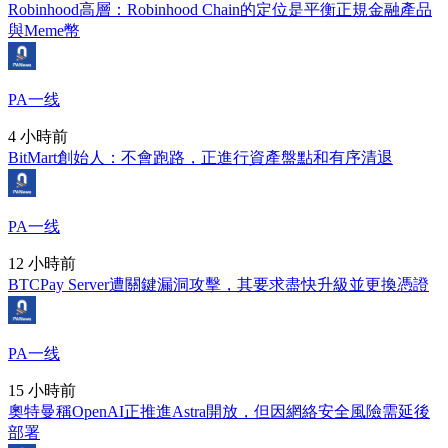
Robinhood高層：Robinhood Chain的定位是平衡正規金融產品
與Meme幣
PA一线
4 小時前
BitMart創始人：不會跑路，正進行資產盤點和有序清退
PA一线
12 小時前
BTCPay Server遭關鍵漏洞攻擊，其要求盡快升級並更換憑證
PA一线
15 小時前
奧特曼稱OpenAI正推進Astra開放，但因網絡安全風險需延後
部署