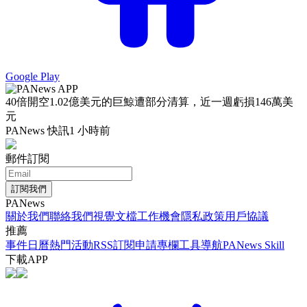
Google Play
40倍開空1.02億美元的巨鯨遭部分清算，近一週虧損146萬美
元
PANews 快訊
1 小時前
郵件訂閱
訂閱我們
PANews
關於我們
聯絡我們
視覺文檔
工作機會
隱私政策
用戶協議
推薦
事件日曆
熱門活動
RSS訂閱
申請專欄
工具導航
PANews Skill
下載APP