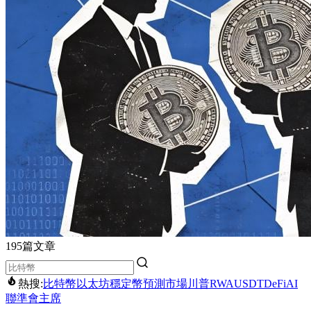
195篇文章
熱搜:
比特幣
以太坊
穩定幣
預測市場
川普
RWA
USDT
DeFi
AI
聯準會主席