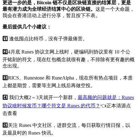
更进一步的是，Bitcoin 链不仅是区块链直接的结算层，更是
最有潜力成为全球经济结算中心的区块链。
这是一个大命题，
我会在香港活动上进行分享，暂且按下不表。
最后提供几个小建议：
1️⃣
逢低囤点比特币，没有子弹最痛苦。
2️⃣
4月底 Runes 协议主网上线时，硬编码到协议里有 10 个公
开铭刻的符文，现在红包概念就很有趣，不排除有更有趣的概
念出现。
3️⃣
RICS、Runestone 和 RuneAlpha，现在所有热点项目，本质
上都是期货，需要等主网上线后再做空投。
4️⃣
我们大概2～3天就开一个新群，
最高频的问题就是：Runes
协议啥时候发币？哪个符文是 Runes 的代币？
👈正本清源点
击查看
5️⃣
关注 Runes 中文社区，进群交流，每日获取行情日报，以
及最及时的 Runes 快讯。