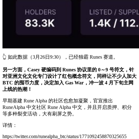
👆 如此数据（3月26日9:30），已经独霸 Runes 赛道。
另一方面，Casey 硬编码到 Runes 协议里的 0～9 号符文，针
对亚洲文化文化专门设计了红包概念符文，同样让不少人加大
BTC 的囤币力度，决定加入 Gas War，冲一波 4 月下旬主网
上线的热潮！
早期基建 Rune Alpha 的社区也愈加凝聚，官宣推出
RuneAlpha 中文社区 Rune Alpha 中文，并且开启质押、积分
等多种裂变活动，大有刷屏之势。
详情：
https://twitter.com/runealpha_btc/status/1771092458870325655