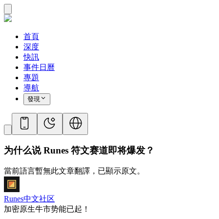
首頁
深度
快訊
事件日曆
專題
導航
發現
为什么说 Runes 符文赛道即将爆发？
當前語言暫無此文章翻譯，已顯示原文。
Runes中文社区
加密原生牛市势能已起！