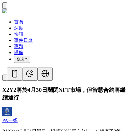
首頁
深度
快訊
事件日曆
專題
導航
發現
X2Y2將於4月30日關閉NFT市場，但智慧合約將繼
續運行
PA一线