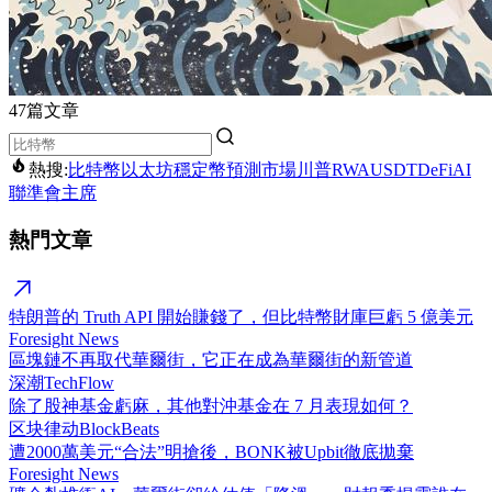
47篇文章
熱搜:
比特幣
以太坊
穩定幣
預測市場
川普
RWA
USDT
DeFi
AI
聯準會主席
熱門文章
特朗普的 Truth API 開始賺錢了，但比特幣財庫巨虧 5 億美元
Foresight News
區塊鏈不再取代華爾街，它正在成為華爾街的新管道
深潮TechFlow
除了股神基金虧麻，其他對沖基金在 7 月表現如何？
区块律动BlockBeats
遭2000萬美元“合法”明搶後，BONK被Upbit徹底拋棄
Foresight News