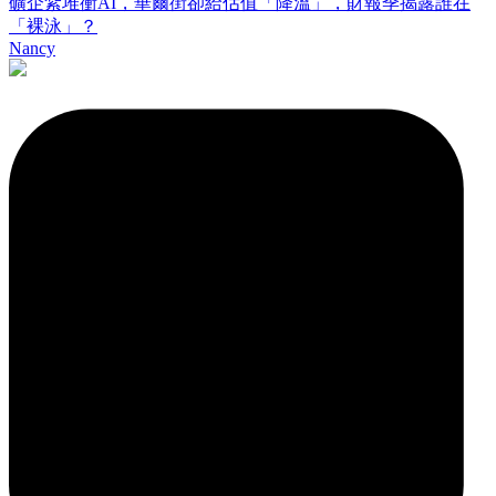
礦企紮堆衝AI，華爾街卻給估值「降溫」，財報季揭露誰在
「裸泳」？
Nancy