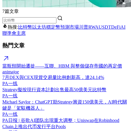
7篇文章
熱搜:
比特幣
以太坊
穩定幣
預測市場
川普
RWA
USDT
DeFi
AI
聯準會主席
熱門文章
當瓶頸開始遷徙——互聯、HBM 與整個儲存帝國的再定價
animajoe
7月DEX與CEX現貨交易量比例創新高，達24.14%
PA一线
Strategy擬按現行資本計劃出售最高50億美元比特幣
PA一线
Michael Saylor：ChatGPT助Strategy籌資150億美元，AI時代關
鍵是「駕馭機器人」
PA一线
PA日报 | 谷歌AI团队出现重大调整；Uniswap在Robinhood
Chain上推出代币发行平台Pools