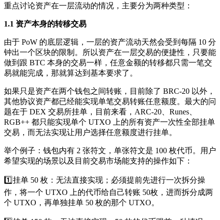
重点讨论资产在一层流动的情况，主要分为两种类型：
1.1 资产本身的转移交易
由于 PoW 的底层逻辑，一层的资产流动天然会受到每隔 10 分
钟出一个区块的限制。所以资产在一层交易的便捷性，只要能
做到跟 BTC 本身的交易一样，任意金额的转移都只需一笔交
易就能完成，那就算达到基本要求了。
如果只是资产在两个钱包之间转账，目前除了 BRC-20 以外，
其他协议资产都已经能实现单笔交易转账任意额度。最大的问
题在于 DEX 交易所挂单，目前来看，ARC-20、Runes、
RGB++ 都只能实现单个 UTXO 上的所有资产一次性全部挂单
交易，而无法实现让用户选择任意额度进行挂单。
举个例子：钱包内有 2 张符文，单张符文是 100 枚代币。用户
希望实现的场景以及目前交易市场能支持的操作如下：
1️⃣挂单 50 枚：无法直接实现；必须提前先进行一次拆分操
作，将一个 UTXO 上的代币给自己转账 50枚，进而拆分成两
个 UTXO，再单独挂单 50 枚的那个 UTXO。