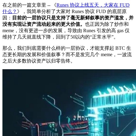
在之前的一篇文章里 -- 《
Runes 协议上线五天，大家在 FUD
什么？
》，我简单分析了大家对 Runes 协议 FUD 的底层原
因：
目前的一层协议只是支持了毫无新鲜叙事的资产滥发，并
没有实现让资产流动起来的更大价值。
也正因为除了炒作和
meme，没有更进一步的发展，导致由 Runes 引发的高 gas 仅
维持了几天就直线下降，回到了50以内的“正常水平”。
那么，我们到底需要什么样的一层协议，才能支撑起 BTC 生
态更长期的发展和价值叙事？而不是发完几个 meme，一波流
之后大多数协议资产以归零告终。