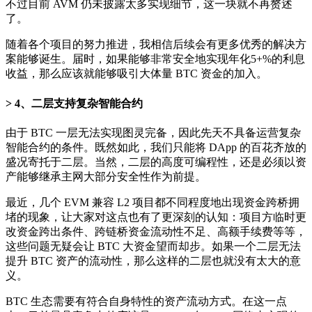
不过目前 AVM 仍未披露太多实现细节，这一块就不再赘述
了。
随着各个项目的努力推进，我相信后续会有更多优秀的解决方
案能够诞生。届时，如果能够非常安全地实现年化5+%的利息
收益，那么应该就能够吸引大体量 BTC 资金的加入。
4、二层支持复杂智能合约
由于 BTC 一层无法实现图灵完备，因此先天不具备运营复杂
智能合约的条件。既然如此，我们只能将 DApp 的百花齐放的
盛况寄托于二层。当然，二层的高度可编程性，还是必须以资
产能够继承主网大部分安全性作为前提。
最近，几个 EVM 兼容 L2 项目都不同程度地出现资金跨桥拥
堵的现象，让大家对这点也有了更深刻的认知：项目方临时更
改资金跨出条件、跨链桥资金流动性不足、高额手续费等等，
这些问题无疑会让 BTC 大资金望而却步。如果一个二层无法
提升 BTC 资产的流动性，那么这样的二层也就没有太大的意
义。
BTC 生态需要有符合自身特性的资产流动方式。在这一点