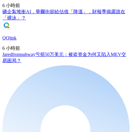
6 小時前
礦企紮堆衝AI，華爾街卻給估值「降溫」，財報季揭露誰在
「裸泳」？
QQlink
6 小時前
Jaredfromsubway亏损50万美元：被盗资金为何又陷入MEV交
易困局？