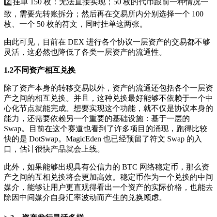
2️⃣挂单 150 枚：无法直接实现；50 枚的代币跟前一种情况一
致，需要先转账拆分；然后再在交易所内分别选择一个 100
枚、一个 50 枚的符文，同时挂单这两张。
由此可见，目前在 DEX 进行各个协议一层资产的交易都不够
灵活，这必然也降低了各类一层资产的流通性。
1.2不同资产相互兑换
除了资产本身的转移交易以外，资产的流通还包括各个一层资
产之间的相互兑换。并且，这种兑换最好能够不依赖于一个中
心化节点就能完成。想要实现这个功能，就不仅是协议本身的
能力，还需要依赖另一个重要的基础设施：基于一层的
Swap。目前在这个赛道也看到了许多项目的涌现，跑得比较
快的是 DotSwap。MagicEden 也已经预留了符文 Swap 的入
口，估计很快产品就会上线。
此外，如果能够出现具有公信力的 BTC 网络稳定币，那么资
产之间的互相兑换将会更加高效。稳定币作为一个兑换的中间
媒介，能够让用户更直观得看出一个资产的实际价格，也能去
除因中间媒介自身汇率波动而产生的兑换顾虑。